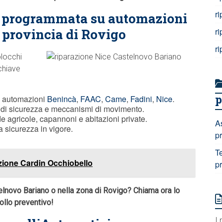
r
e programmata su automazioni
n provincia di Rovigo
r
r
blocchi
chiave
p
u automazioni
Benincà
,
FAAC
,
Came
,
Fadini
,
Nice
.
vi di sicurezza e meccanismi di movimento.
 agricole, capannoni e abitazioni private.
A
a sicurezza in vigore.
p
T
zione Cardin Occhiobello
p
elnovo Bariano o nella zona di Rovigo? Chiama ora lo
ollo preventivo!
I 