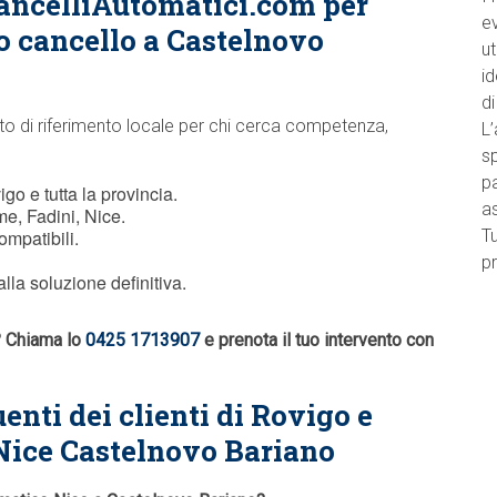
ancelliAutomatici.com per
e
o cancello a Castelnovo
ut
id
di
to di riferimento locale per chi cerca competenza,
L’
sp
pa
go e tutta la provincia.
a
e, Fadini, Nice.
ompatibili.
Tu
pr
lla soluzione definitiva.
o? Chiama lo
0425 1713907
e prenota il tuo intervento con
enti dei clienti di Rovigo e
 Nice Castelnovo Bariano