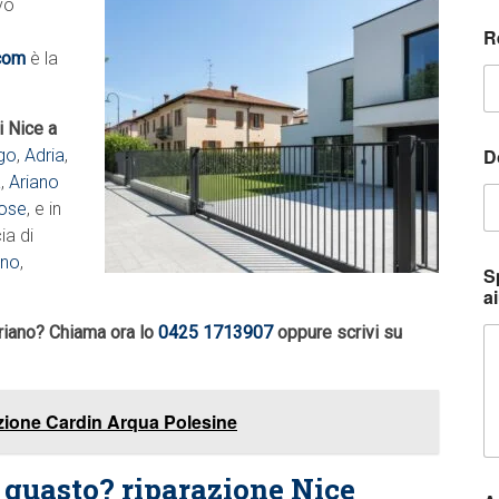
vo
R
.com
è la
i Nice a
e
D
go
,
Adria
,
E
a
,
Ariano
a
dose
, e in
i
ia di
l
no
,
e
S
ai
riano? Chiama ora lo
0425 1713907
oppure scrivi su
zione Cardin Arqua Polesine
 guasto? riparazione Nice