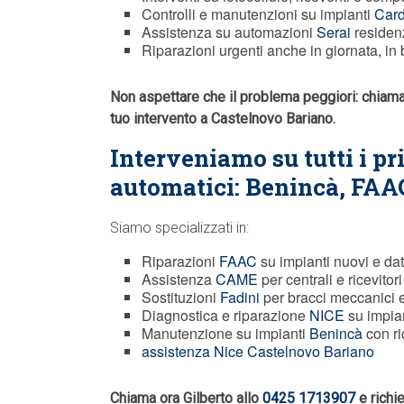
Controlli e manutenzioni su impianti
Card
Assistenza su automazioni
Serai
residenz
Riparazioni urgenti anche in giornata, in b
Non aspettare che il problema peggiori: chiam
tuo intervento a Castelnovo Bariano.
Interveniamo su tutti i pr
automatici: Benincà,
FAA
Siamo specializzati in:
Riparazioni
FAAC
su impianti nuovi e dat
Assistenza
CAME
per centrali e ricevitori
Sostituzioni
Fadini
per bracci meccanici 
Diagnostica e riparazione
NICE
su impian
Manutenzione su impianti
Benincà
con ri
assistenza Nice Castelnovo Bariano
Chiama ora Gilberto allo
0425 1713907
e richi