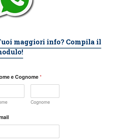
uoi maggiori info? Compila il
odulo!
ome e Cognome
*
ome
Cognome
mail