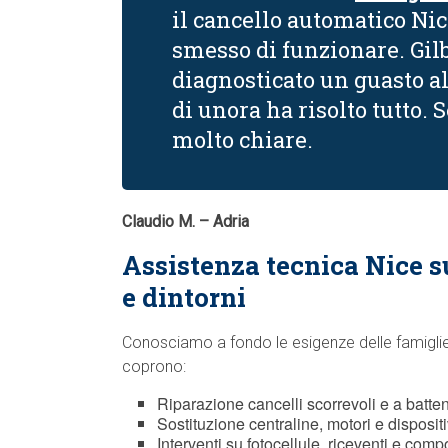
il cancello automatico Nic
smesso di funzionare. Gilb
diagnosticato un guasto a
di unora ha risolto tutto.
molto chiare.
Claudio M. – Adria
Assistenza tecnica Nice 
e dintorni
Conosciamo a fondo le esigenze delle famiglie, 
coprono:
Riparazione cancelli scorrevoli e a batte
Sostituzione centraline, motori e disposit
Interventi su fotocellule, riceventi e comp