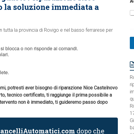
A
o la soluzione immediata a
n tutta la provincia di Rovigo e nel basso ferrarese per
si blocca o non risponde ai comandi.
lari.
lete.
R
ri
emi, potresti aver bisogno di riparazione Nice Castelnovo
im
rto, tecnico certificato, ti raggiunge il prima possibile a
q
intervento non è immediato, ti guideremo passo dopo
Ri
1
Gi
ba
ancelliAutomatici.com
dopo che