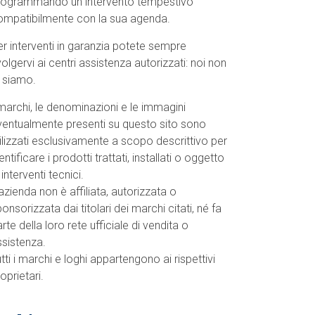
rogrammando un intervento tempestivo
ompatibilmente con la sua agenda.
r interventi in garanzia potete sempre
volgervi ai centri assistenza autorizzati: noi non
o siamo.
marchi, le denominazioni e le immagini
ventualmente presenti su questo sito sono
ilizzati esclusivamente a scopo descrittivo per
entificare i prodotti trattati, installati o oggetto
 interventi tecnici.
azienda non è affiliata, autorizzata o
onsorizzata dai titolari dei marchi citati, né fa
rte della loro rete ufficiale di vendita o
ssistenza.
tti i marchi e loghi appartengono ai rispettivi
oprietari.