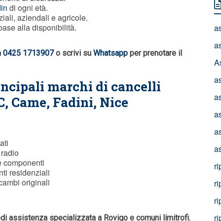
in
di ogni età.
iali, aziendali e agricole.
ase alla disponibilità.
a
a
a
0425 1713907
o scrivi su
Whatsapp
per prenotare il
A
a
incipali marchi di cancelli
a
C
, Came, Fadini, Nice
a
a
ati
a
 radio
e componenti
r
ti residenziali
cambi originali
r
r
r
edi assistenza specializzata a Rovigo e comuni limitrofi.