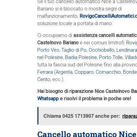
Se il tuo cancello automatico Nice a Castelno
Bariano si è bloccato o mostra segni di
malfunzionamento,
RovigoCancelliAutomatici
soluzione locale a portata di mano.
Ci occupiamo di
assistenza cancelli automatic
Castelnovo Bariano
e nei comuni limitrofi:
Rovi
Porto Viro
,
Taglio di Po
,
Occhiobello
,
Lendinar
nel Polesine
,
Badia Polesine
,
Porto Tolle
,
Villa
tutta la fascia sud del Polesine fino alla provinc
Ferrara
(
Argenta
,
Copparo
,
Comacchio
,
Bonde
Cento
, ecc.).
Hai bisogno di riparazione Nice Castelnovo Ba
Whatsapp
e risolvi il problema in poche ore!
Chiama 0425 1713907 anche per:
ripara
Cancello automatico Nice