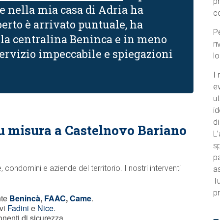
p
e nella mia casa di Adria ha
c
erto è arrivato puntuale, ha
Pe
lla centralina Beninca e in meno
ri
 Servizio impeccabile e spiegazioni
l
I 
e
ut
id
di
su misura a Castelnovo Bariano
L’
sp
pa
condomini e aziende del territorio. I nostri interventi
a
Tu
pr
nte
Benincà
,
FAAC
,
Came
.
ivi
Fadini
e
Nice
.
onenti di sicurezza.