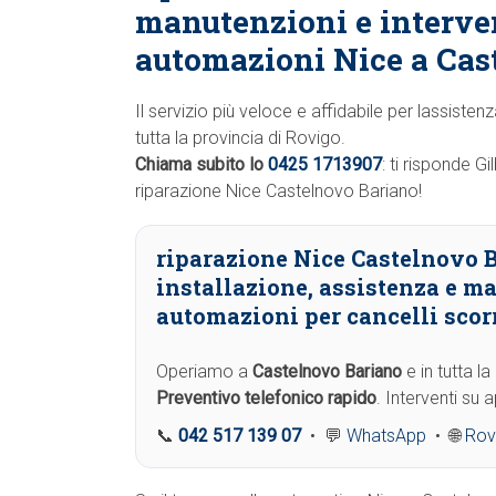
manutenzioni e interve
automazioni Nice a Cas
Il servizio più veloce e affidabile per lassist
tutta la provincia di Rovigo.
Chiama subito lo
0425 1713907
: ti risponde G
riparazione Nice Castelnovo Bariano!
riparazione Nice Castelnovo 
installazione, assistenza e m
automazioni per cancelli scorr
Operiamo a
Castelnovo Bariano
e in tutta la
Preventivo telefonico rapido
. Interventi su
📞
042 517 139 07
• 💬
WhatsApp
• 🌐
Rov