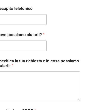
ecapito telefonico
ove possiamo aiutarti?
*
m
pecifica la tua richiesta e in cosa possiamo
utarti:
*