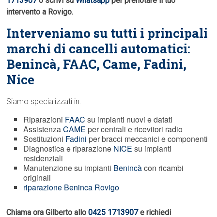
1713907
o scrivi su
Whatsapp
per prenotare il tuo
intervento a Rovigo.
Interveniamo su tutti i principali
marchi di cancelli automatici:
Benincà,
FAAC
, Came, Fadini,
Nice
Siamo specializzati in:
Riparazioni
FAAC
su impianti nuovi e datati
Assistenza
CAME
per centrali e ricevitori radio
Sostituzioni
Fadini
per bracci meccanici e componenti
Diagnostica e riparazione
NICE
su impianti
residenziali
Manutenzione su impianti
Benincà
con ricambi
originali
riparazione Beninca Rovigo
Chiama ora Gilberto allo
0425 1713907
e richiedi