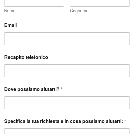
Nome
Cognome
R
Email
e
c
a
p
i
t
Recapito telefonico
o
G
D
P
R
c
Dove possiamo aiutarti?
*
o
s
a
Specifica la tua richiesta e in cosa possiamo aiutarti:
*