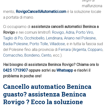
segni di
malfunziona
mento,
RovigoCancelliAutomatici.com
è la soluzione locale
a portata di mano.
Ci occupiamo di
assistenza cancelli automatici Beninca a
Rovigo
e nei comuni limitrofi:
Rovigo
,
Adria
,
Porto Viro
,
Taglio di Po
,
Occhiobello
,
Lendinara
,
Ariano nel Polesine
,
Badia Polesine
,
Porto Tolle
,
Villadose
, e in tutta la fascia sud
del Polesine fino alla provincia di
Ferrara
(
Argenta
,
Copparo
,
Comacchio
,
Bondeno
,
Cento
, ecc.).
Hai bisogno di assistenza Beninca Rovigo? Chiama ora lo
0425 1713907
oppure scrivi su
Whatsapp
e risolvi il
problema in poche ore!
Cancello automatico Beninca
guasto? assistenza Beninca
Rovigo ? Ecco la soluzione