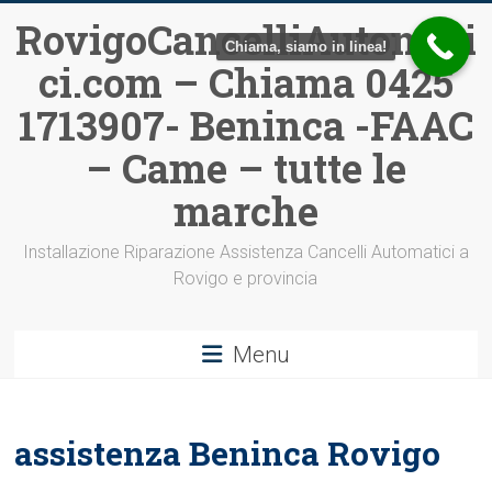
Vai
RovigoCancelliAutomati
al
Chiama, siamo in linea!
ci.com – Chiama 0425
contenuto
1713907- Beninca -FAAC
– Came – tutte le
marche
Installazione Riparazione Assistenza Cancelli Automatici a
Rovigo e provincia
Menu
assistenza Beninca Rovigo