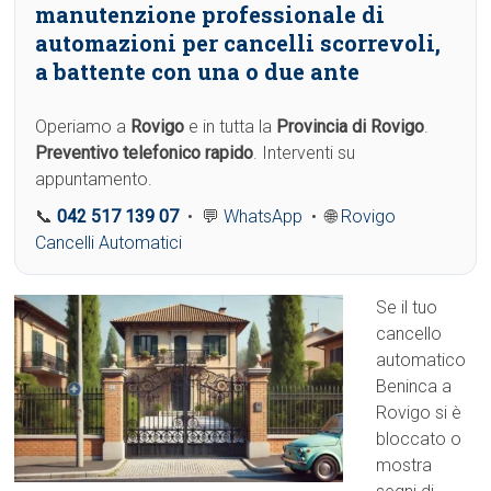
manutenzione professionale di
automazioni per cancelli scorrevoli,
a battente con una o due ante
Operiamo a
Rovigo
e in tutta la
Provincia di Rovigo
.
Preventivo telefonico rapido
. Interventi su
appuntamento.
📞
042 517 139 07
• 💬
WhatsApp
• 🌐
Rovigo
Cancelli Automatici
Se il tuo
cancello
automatico
Beninca a
Rovigo si è
bloccato o
mostra