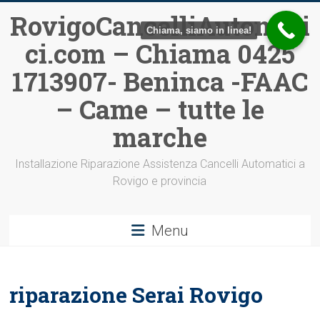
Vai
RovigoCancelliAutomati
al
Chiama, siamo in linea!
ci.com – Chiama 0425
contenuto
1713907- Beninca -FAAC
– Came – tutte le
marche
Installazione Riparazione Assistenza Cancelli Automatici a
Rovigo e provincia
Menu
riparazione Serai Rovigo