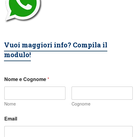
Vuoi maggiori info? Compila il
modulo!
Nome e Cognome
*
Nome
Cognome
p
Email
o
s
s