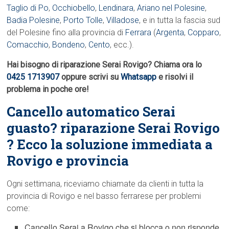
Taglio di Po
,
Occhiobello
,
Lendinara
,
Ariano nel Polesine
,
Badia Polesine
,
Porto Tolle
,
Villadose
, e in tutta la fascia sud
del Polesine fino alla provincia di
Ferrara
(
Argenta
,
Copparo
,
Comacchio
,
Bondeno
,
Cento
, ecc.).
Hai bisogno di riparazione Serai Rovigo? Chiama ora lo
0425 1713907
oppure scrivi su
Whatsapp
e risolvi il
problema in poche ore!
Cancello automatico Serai
guasto? riparazione Serai Rovigo
? Ecco la soluzione immediata a
Rovigo e provincia
Ogni settimana, riceviamo chiamate da clienti in tutta la
provincia di Rovigo e nel basso ferrarese per problemi
come:
Cancello Serai a Rovigo che si blocca o non risponde