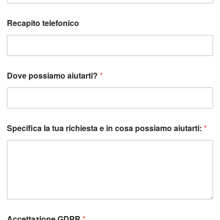
i
a
m
Recapito telefonico
o
p
o
s
s
i
Dove possiamo aiutarti?
*
a
m
o
p
o
Specifica la tua richiesta e in cosa possiamo aiutarti:
*
s
s
i
a
m
o
Accettazione GDPR
*