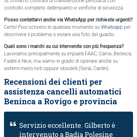
Sì, offriamo contratti di manutenzione periodica con
controllo completo dellimpianto e verifiche di sicurezza.
Posso contattarvi anche via WhatsApp per richieste urgenti?
Certo! Puoi scriverci in qualsiasi momento su
Whatsapp
per
descrivere il problema o inviare una foto del guasto.
Quali sono i marchi su cui intervenite con più frequenza?
Lavoriamo principalmente su impianti FAAC, Came, Benincà,
Fadini e Nice, ma siamo in grado di operare anche su
sistemi meno noti oppure obsoleti (Serai, Cardin).
Recensioni dei clienti per
assistenza cancelli automatici
Beninca a Rovigo e provincia
Servizio eccellente. Gilberto è
intervenuto a Badia Polesine