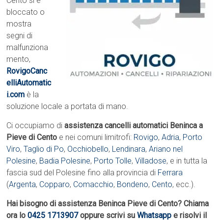
Cento si è
bloccato o
mostra
segni di
malfunziona
mento,
RovigoCanc
elliAutomatic
i.com
è la
soluzione locale a portata di mano.
Ci occupiamo di
assistenza cancelli automatici Beninca a
Pieve di Cento
e nei comuni limitrofi:
Rovigo
,
Adria
,
Porto
Viro
,
Taglio di Po
,
Occhiobello
,
Lendinara
,
Ariano nel
Polesine
,
Badia Polesine
,
Porto Tolle
,
Villadose
, e in tutta la
fascia sud del Polesine fino alla provincia di
Ferrara
(
Argenta
,
Copparo
,
Comacchio
,
Bondeno
,
Cento
, ecc.).
Hai bisogno di assistenza Beninca Pieve di Cento? Chiama
ora lo
0425 1713907
oppure scrivi su
Whatsapp
e risolvi il