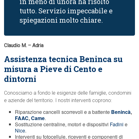
in meno di unora ha risolto
tutto. Servizio impeccabile e
spiegazioni molto chiare.
Claudio M. – Adria
Assistenza tecnica Beninca su
misura a Pieve di Cento e
dintorni
Conosciamo a fondo le esigenze delle famiglie, condomini
e aziende del territorio. I nostri interventi coprono:
Riparazione cancelli scorrevoli e a battente
Benincà
,
FAAC
,
Came
.
Sostituzione centraline, motori e dispositivi
Fadini
e
Nice
.
Interventi su fotocellule, riceventi e componenti di