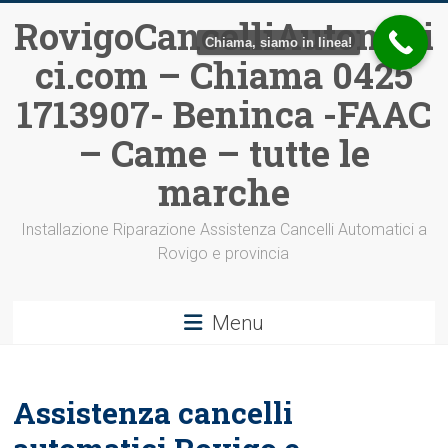
Vai
RovigoCancelliAutomati
al
Chiama, siamo in linea!
ci.com – Chiama 0425
contenuto
1713907- Beninca -FAAC
– Came – tutte le
marche
Installazione Riparazione Assistenza Cancelli Automatici a
Rovigo e provincia
Menu
Assistenza cancelli