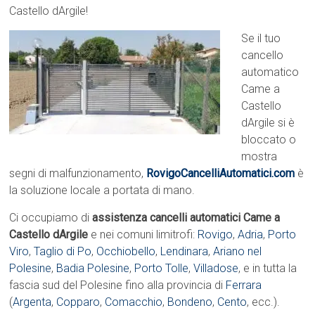
Castello dArgile!
Se il tuo
cancello
automatico
Came a
Castello
dArgile si è
bloccato o
mostra
segni di malfunzionamento,
RovigoCancelliAutomatici.com
è
la soluzione locale a portata di mano.
Ci occupiamo di
assistenza cancelli automatici Came a
Castello dArgile
e nei comuni limitrofi:
Rovigo
,
Adria
,
Porto
Viro
,
Taglio di Po
,
Occhiobello
,
Lendinara
,
Ariano nel
Polesine
,
Badia Polesine
,
Porto Tolle
,
Villadose
, e in tutta la
fascia sud del Polesine fino alla provincia di
Ferrara
(
Argenta
,
Copparo
,
Comacchio
,
Bondeno
,
Cento
, ecc.).