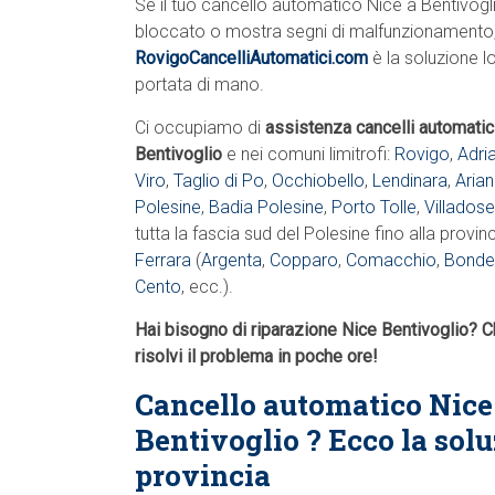
Se il tuo cancello automatico Nice a Bentivogli
bloccato o mostra segni di malfunzionamento
RovigoCancelliAutomatici.com
è la soluzione l
portata di mano.
Ci occupiamo di
assistenza cancelli automatic
Bentivoglio
e nei comuni limitrofi:
Rovigo
,
Adri
Viro
,
Taglio di Po
,
Occhiobello
,
Lendinara
,
Arian
Polesine
,
Badia Polesine
,
Porto Tolle
,
Villadose
tutta la fascia sud del Polesine fino alla provinc
Ferrara
(
Argenta
,
Copparo
,
Comacchio
,
Bonde
Cento
, ecc.).
Hai bisogno di riparazione Nice Bentivoglio? 
risolvi il problema in poche ore!
Cancello automatico Nice
Bentivoglio ? Ecco la sol
provincia