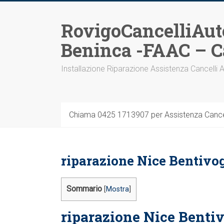
Vai
al
RovigoCancelliAut
contenuto
Beninca -FAAC – C
Installazione Riparazione Assistenza Cancelli 
Chiama 0425 1713907 per Assistenza Cancel
riparazione Nice Bentivog
Sommario
[
Mostra
]
riparazione Nice Bentivo