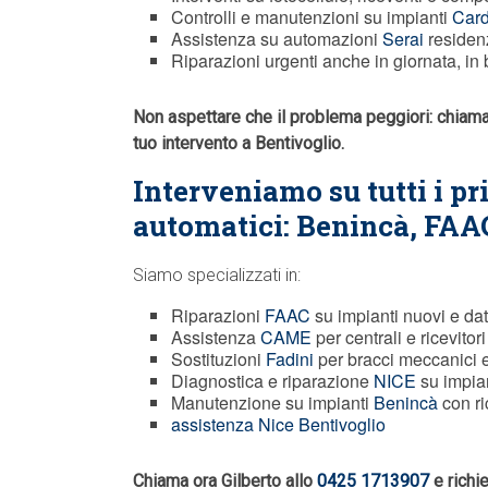
Controlli e manutenzioni su impianti
Card
Assistenza su automazioni
Serai
residenz
Riparazioni urgenti anche in giornata, in b
Non aspettare che il problema peggiori: chiam
tuo intervento a Bentivoglio.
Interveniamo su tutti i pr
automatici: Benincà,
FAA
Siamo specializzati in:
Riparazioni
FAAC
su impianti nuovi e dat
Assistenza
CAME
per centrali e ricevitori
Sostituzioni
Fadini
per bracci meccanici 
Diagnostica e riparazione
NICE
su impian
Manutenzione su impianti
Benincà
con ri
assistenza Nice Bentivoglio
Chiama ora Gilberto allo
0425 1713907
e richi