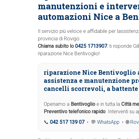
manutenzioni e interve
automazioni Nice a Ben
Il servizio più veloce e affidabile per lassisten
provincia di Rovigo.
Chiama subito lo
0425 1713907
: ti risponde G
riparazione Nice Bentivoglio!
riparazione Nice Bentivoglio 
assistenza e manutenzione pr
cancelli scorrevoli, a battent
Operiamo a
Bentivoglio
e in tutta la
Città me
Preventivo telefonico rapido
. Interventi su
📞
042 517 139 07
• 💬
WhatsApp
• 🌐
Rov