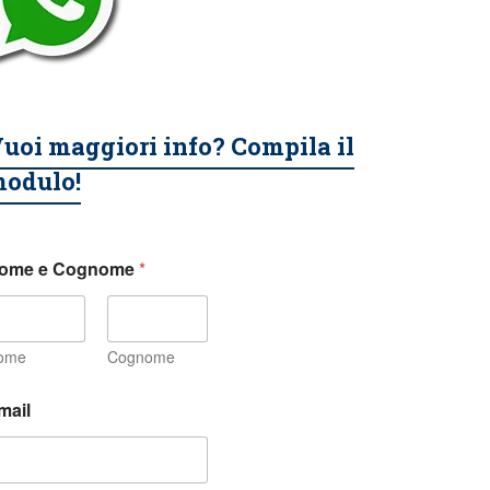
uoi maggiori info? Compila il
odulo!
ome e Cognome
*
ome
Cognome
mail