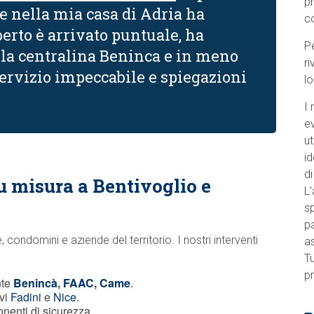
p
e nella mia casa di Adria ha
c
erto è arrivato puntuale, ha
Pe
lla centralina Beninca e in meno
ri
 Servizio impeccabile e spiegazioni
l
I 
e
ut
id
di
u misura a Bentivoglio e
L’
sp
pa
condomini e aziende del territorio. I nostri interventi
a
Tu
pr
nte
Benincà
,
FAAC
,
Came
.
ivi
Fadini
e
Nice
.
onenti di sicurezza.