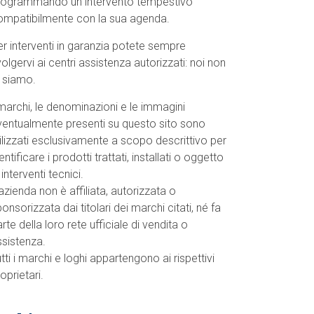
rogrammando un intervento tempestivo
ompatibilmente con la sua agenda.
r interventi in garanzia potete sempre
volgervi ai centri assistenza autorizzati: noi non
o siamo.
marchi, le denominazioni e le immagini
ventualmente presenti su questo sito sono
ilizzati esclusivamente a scopo descrittivo per
entificare i prodotti trattati, installati o oggetto
 interventi tecnici.
azienda non è affiliata, autorizzata o
onsorizzata dai titolari dei marchi citati, né fa
rte della loro rete ufficiale di vendita o
ssistenza.
tti i marchi e loghi appartengono ai rispettivi
oprietari.