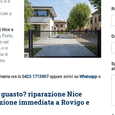
o si è
,
R
ocale a
i Nice a
*
D
a
,
Porto
c
o
o nel
s
, e in
a
ia di
*
no
,
S
ai
Chiama ora lo
0425 1713907
oppure scrivi su
Whatsapp
e
 guasto? riparazione Nice
uzione immediata a Rovigo e