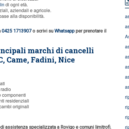
in
di ogni età.
iali, aziendali e agricole.
ase alla disponibilità.
a
a
a
0425 1713907
o scrivi su
Whatsapp
per prenotare il
A
a
incipali marchi di cancelli
a
C
, Came, Fadini, Nice
a
a
ati
a
 radio
e componenti
r
ti residenziali
cambi originali
r
r
r
edi assistenza specializzata a Rovigo e comuni limitrofi.