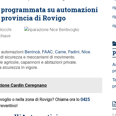
r
e programmata su automazioni
n provincia di Rovigo
r
r
blocchi
chiave
p
u automazioni
Benincà
,
FAAC
,
Came
,
Fadini
,
Nice
.
vi di sicurezza e meccanismi di movimento.
 agricole, capannoni e abitazioni private.
A
a sicurezza in vigore.
p
T
azione Cardin Ceregnano
p
voglio o nella zona di Rovigo? Chiama ora lo
0425
preventivo!
I 