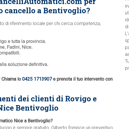
ancelliAutomatici.com per
e
o cancello a Bentivoglio?
ut
id
to di riferimento locale per chi cerca competenza,
di
L’
go e tutta la provincia.
sp
e, Fadini, Nice.
pa
ompatibili.
a
Tu
lla soluzione definitiva.
pr
o? Chiama lo
0425 1713907
e prenota il tuo intervento con
enti dei clienti di Rovigo e
Nice Bentivoglio
omatico Nice a Bentivoglio?
alluogo è sempre gratuito. Gilberto fornisce un preventivo