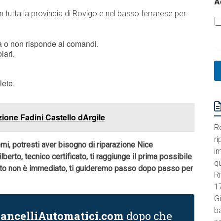
A
n tutta la provincia di Rovigo e nel basso ferrarese per
a o non risponde ai comandi.
lari.
lete.
zione Fadini Castello dArgile
R
ri
emi, potresti aver bisogno di riparazione Nice
im
Gilberto, tecnico certificato, ti raggiunge il prima possibile
q
rvento non è immediato, ti guideremo passo dopo passo per
Ri
1
Gi
ba
ancelliAutomatici.com
dopo che