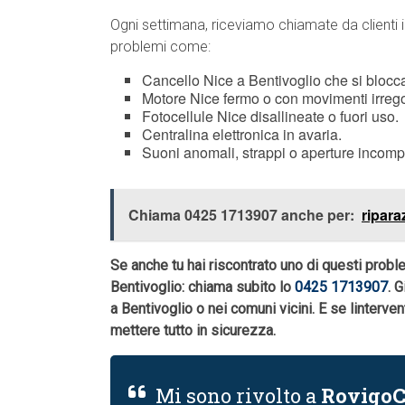
Ogni settimana, riceviamo chiamate da clienti i
problemi come:
Cancello Nice a Bentivoglio che si blocc
Motore Nice fermo o con movimenti irrego
Fotocellule Nice disallineate o fuori uso.
Centralina elettronica in avaria.
Suoni anomali, strappi o aperture incomp
Chiama 0425 1713907 anche per:
ripara
Se anche tu hai riscontrato uno di questi probl
Bentivoglio: chiama subito lo
0425 1713907
. 
a Bentivoglio o nei comuni vicini. E se linte
mettere tutto in sicurezza.
Mi sono rivolto a
RovigoC