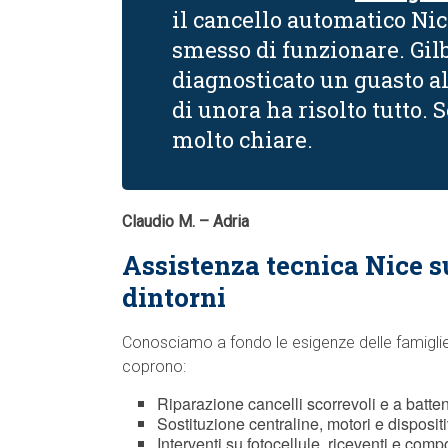
il cancello automatico Nic
smesso di funzionare. Gilb
diagnosticato un guasto a
di unora ha risolto tutto.
molto chiare.
Claudio M. – Adria
Assistenza tecnica Nice s
dintorni
Conosciamo a fondo le esigenze delle famiglie, 
coprono:
Riparazione cancelli scorrevoli e a batte
Sostituzione centraline, motori e disposit
Interventi su fotocellule, riceventi e comp