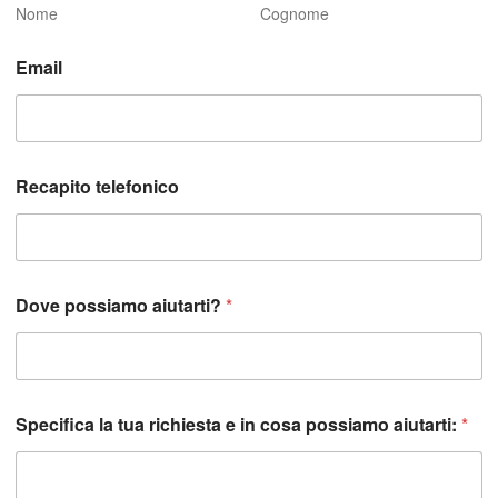
Nome
Cognome
r
Email
i
c
h
i
e
s
Recapito telefonico
t
a
A
c
c
e
Dove possiamo aiutarti?
*
t
t
a
z
i
Specifica la tua richiesta e in cosa possiamo aiutarti:
*
o
n
e
A