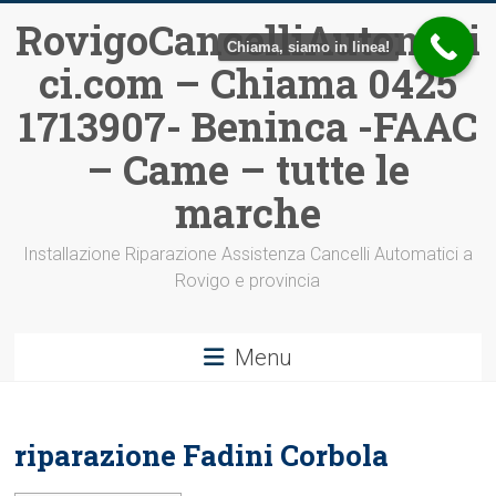
Vai
RovigoCancelliAutomati
al
Chiama, siamo in linea!
ci.com – Chiama 0425
contenuto
1713907- Beninca -FAAC
– Came – tutte le
marche
Installazione Riparazione Assistenza Cancelli Automatici a
Rovigo e provincia
Menu
riparazione Fadini Corbola