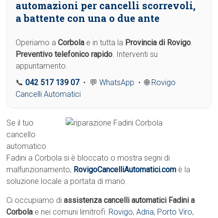
automazioni per cancelli scorrevoli,
a battente con una o due ante
Operiamo a
Corbola
e in tutta la
Provincia di Rovigo
.
Preventivo telefonico rapido
. Interventi su
appuntamento.
📞
042 517 139 07
• 💬
WhatsApp
• 🌐
Rovigo
Cancelli Automatici
Se il tuo
cancello
automatico
Fadini a Corbola si è bloccato o mostra segni di
malfunzionamento,
RovigoCancelliAutomatici.com
è la
soluzione locale a portata di mano.
Ci occupiamo di
assistenza cancelli automatici Fadini a
Corbola
e nei comuni limitrofi:
Rovigo
,
Adria
,
Porto Viro
,