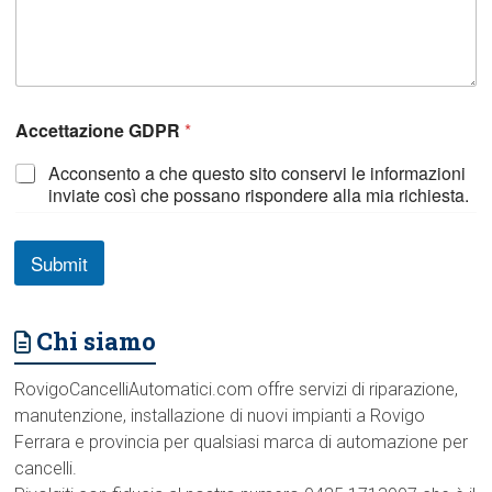
c
c
e
t
t
a
Accettazione GDPR
*
z
i
Acconsento a che questo sito conservi le informazioni
o
inviate così che possano rispondere alla mia richiesta.
n
e
Submit
Chi siamo
RovigoCancelliAutomatici.com offre servizi di riparazione,
manutenzione, installazione di nuovi impianti a Rovigo
Ferrara e provincia per qualsiasi marca di automazione per
cancelli.