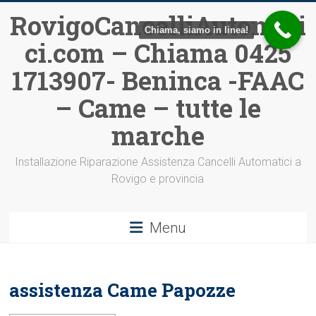
Vai
RovigoCancelliAutomati
al
Chiama, siamo in linea!
ci.com – Chiama 0425
contenuto
1713907- Beninca -FAAC
– Came – tutte le
marche
Installazione Riparazione Assistenza Cancelli Automatici a
Rovigo e provincia
Menu
assistenza Came Papozze