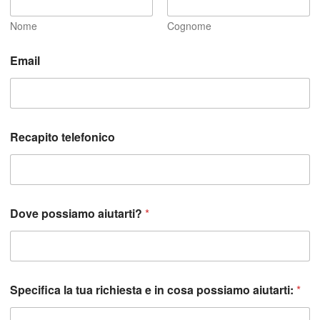
Nome
Cognome
Email
Recapito telefonico
c
Dove possiamo aiutarti?
*
o
s
a
S
p
e
Specifica la tua richiesta e in cosa possiamo aiutarti:
*
c
i