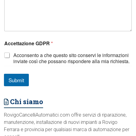
f
i
c
a
l
a
Accettazione GDPR
*
Acconsento a che questo sito conservi le informazioni
inviate così che possano rispondere alla mia richiesta.
Submit
Chi siamo
RovigoCancelliAutomatici.com offre servizi di riparazione,
manutenzione, installazione di nuovi impianti a Rovigo
Ferrara e provincia per qualsiasi marca di automazione per