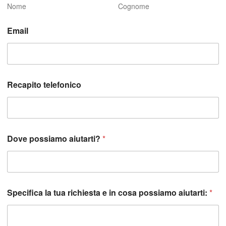
Nome
Cognome
Email
t
Recapito telefonico
u
a
c
o
s
a
Dove possiamo aiutarti?
*
*
Specifica la tua richiesta e in cosa possiamo aiutarti:
*