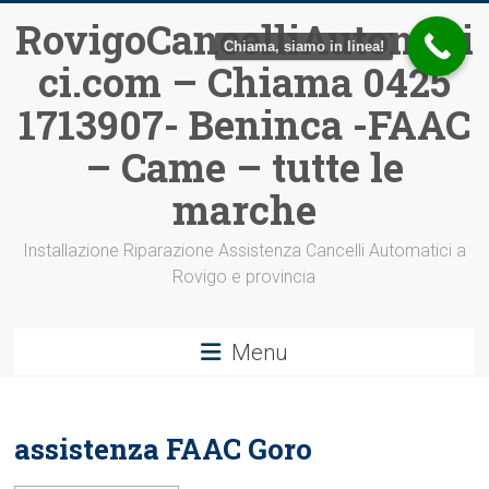
Vai
RovigoCancelliAutomati
al
Chiama, siamo in linea!
ci.com – Chiama 0425
contenuto
1713907- Beninca -FAAC
– Came – tutte le
marche
Installazione Riparazione Assistenza Cancelli Automatici a
Rovigo e provincia
Menu
assistenza FAAC Goro