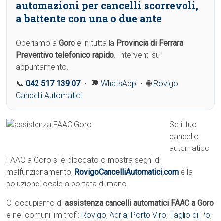
automazioni per cancelli scorrevoli,
a battente con una o due ante
Operiamo a
Goro
e in tutta la
Provincia di Ferrara
.
Preventivo telefonico rapido
. Interventi su
appuntamento.
📞
042 517 139 07
• 💬
WhatsApp
• 🌐
Rovigo
Cancelli Automatici
Se il tuo
cancello
automatico
FAAC a Goro si è bloccato o mostra segni di
malfunzionamento,
RovigoCancelliAutomatici.com
è la
soluzione locale a portata di mano.
Ci occupiamo di
assistenza cancelli automatici FAAC a Goro
e nei comuni limitrofi:
Rovigo
,
Adria
,
Porto Viro
,
Taglio di Po
,