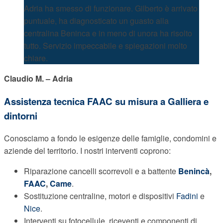
Adria ha smesso di funzionare. Gilberto è arrivato
puntuale, ha diagnosticato un guasto alla
centralina Beninca e in meno di unora ha risolto
tutto. Servizio impeccabile e spiegazioni molto
chiare.
Claudio M. – Adria
Assistenza tecnica FAAC su misura a Galliera e
dintorni
Conosciamo a fondo le esigenze delle famiglie, condomini e
aziende del territorio. I nostri interventi coprono:
Riparazione cancelli scorrevoli e a battente
Benincà
,
FAAC
,
Came
.
Sostituzione centraline, motori e dispositivi
Fadini
e
Nice
.
Interventi su fotocellule, riceventi e componenti di