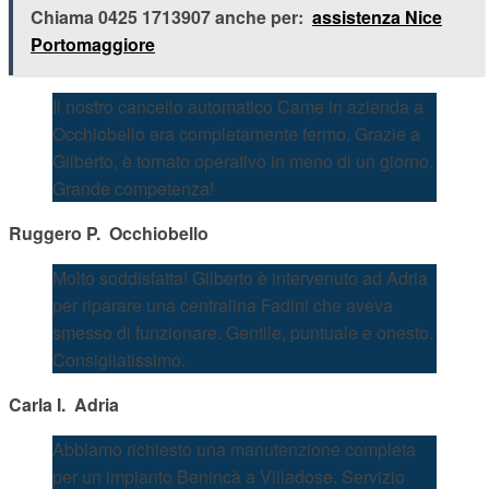
Chiama 0425 1713907 anche per:
assistenza Nice
Portomaggiore
Il nostro cancello automatico Came in azienda a
Occhiobello era completamente fermo. Grazie a
Gilberto, è tornato operativo in meno di un giorno.
Grande competenza!
Ruggero P.  Occhiobello
Molto soddisfatta! Gilberto è intervenuto ad Adria
per riparare una centralina Fadini che aveva
smesso di funzionare. Gentile, puntuale e onesto.
Consigliatissimo.
Carla I.  Adria
Abbiamo richiesto una manutenzione completa
per un impianto Benincà a Villadose. Servizio