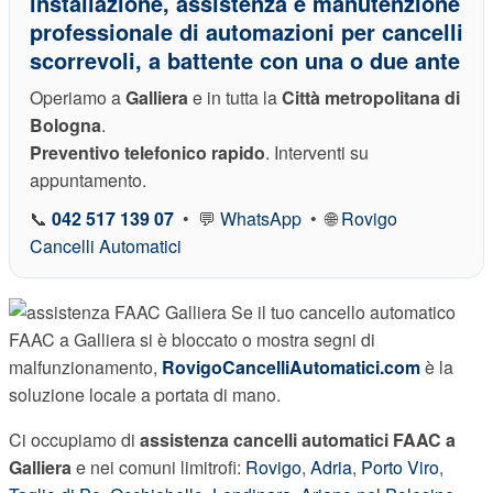
installazione, assistenza e manutenzione
professionale di automazioni per cancelli
scorrevoli, a battente con una o due ante
Operiamo a
Galliera
e in tutta la
Città metropolitana di
Bologna
.
Preventivo telefonico rapido
. Interventi su
appuntamento.
📞
042 517 139 07
• 💬
WhatsApp
• 🌐
Rovigo
Cancelli Automatici
Se il tuo cancello automatico
FAAC a Galliera si è bloccato o mostra segni di
malfunzionamento,
RovigoCancelliAutomatici.com
è la
soluzione locale a portata di mano.
Ci occupiamo di
assistenza cancelli automatici FAAC a
Galliera
e nei comuni limitrofi:
Rovigo
,
Adria
,
Porto Viro
,