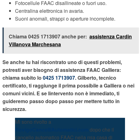
Fotocellule FAAC disallineate o fuori uso.
Centralina elettronica in avaria.
Suoni anomali, strappi o aperture incomplete.
Chiama 0425 1713907 anche per:
assistenza Cardin
Villanova Marchesana
Se anche tu hai riscontrato uno di questi problemi,
potresti aver bisogno di assistenza FAAC Galliera:
chiama subito lo
0425 1713907
. Gilberto, tecnico
certificato, ti raggiunge il prima possibile a Galliera o nei
comuni vicini. E se lintervento non è immediato, ti
guideremo passo dopo passo per mettere tutto in
sicurezza.
Mi sono rivolto a
RovigoCancelliAutomatici.com
dopo che il
cancello automatico FAAC nella mia casa di