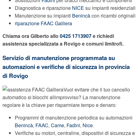
Sostituzioni
Fadini
per bracci meccanici e componenti
Diagnostica e riparazione
NICE
su impianti residenziali
Manutenzione su impianti
Benincà
con ricambi originali
riparazione FAAC Galliera
Chiama ora Gilberto allo
0425 1713907
e richiedi
assistenza specializzata a Rovigo e comuni limitrofi.
Servizio di manutenzione programmata su
automazioni e verifiche di sicurezza in provincia
di Rovigo
Vuoi evitare che il tuo cancello
automatico si blocchi allimprovviso? La manutenzione
regolare è la chiave per risparmiare tempo e denaro:
Programmi di manutenzione periodica su automazioni
Benincà
,
FAAC
,
Came
,
Fadini
,
Nice
.
Verifiche su motori, centraline, dispositivi di sicurezza e