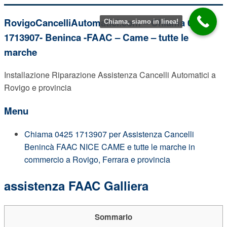
Vai
RovigoCancelliAutomatici.com – Chiama 0425
Chiama, siamo in linea!
al
1713907- Beninca -FAAC – Came – tutte le
contenuto
marche
Installazione Riparazione Assistenza Cancelli Automatici a
Rovigo e provincia
Menu
Chiama 0425 1713907 per Assistenza Cancelli
Benincà FAAC NICE CAME e tutte le marche in
commercio a Rovigo, Ferrara e provincia
assistenza FAAC Galliera
Sommario