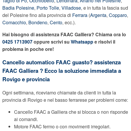
Taglio di Po
,
Occhiobello
,
Lendinara
,
Ariano nel Polesine
,
Badia Polesine
,
Porto Tolle
,
Villadose
, e in tutta la fascia sud
del Polesine fino alla provincia di
Ferrara
(
Argenta
,
Copparo
,
Comacchio
,
Bondeno
,
Cento
, ecc.).
Hai bisogno di assistenza FAAC Galliera? Chiama ora lo
0425 1713907
oppure scrivi su
Whatsapp
e risolvi il
problema in poche ore!
Cancello automatico FAAC guasto? assistenza
FAAC Galliera ? Ecco la soluzione immediata a
Rovigo e provincia
Ogni settimana, riceviamo chiamate da clienti in tutta la
provincia di Rovigo e nel basso ferrarese per problemi come:
Cancello FAAC a Galliera che si blocca o non risponde
ai comandi.
Motore FAAC fermo o con movimenti irregolari.