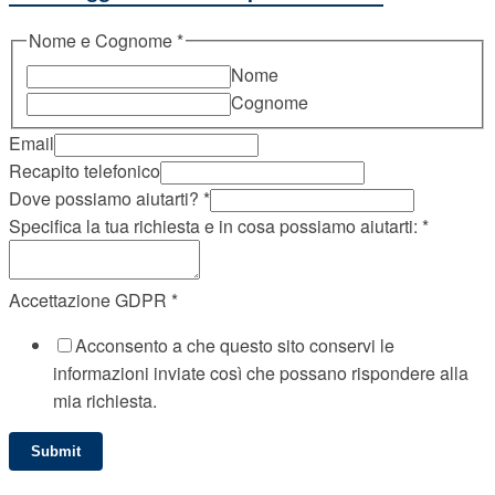
Nome e Cognome
*
Nome
Cognome
Email
Recapito telefonico
Dove possiamo aiutarti?
*
cosa
Specifica la tua richiesta e in cosa possiamo aiutarti:
*
Recapito
aiutarti:
Accettazione GDPR
*
Acconsento a che questo sito conservi le
informazioni inviate così che possano rispondere alla
mia richiesta.
Submit