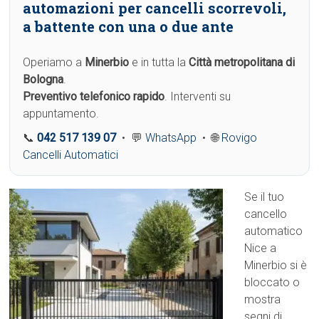
automazioni per cancelli scorrevoli,
a battente con una o due ante
Operiamo a
Minerbio
e in tutta la
Città metropolitana di
Bologna
.
Preventivo telefonico rapido
. Interventi su
appuntamento.
📞
042 517 139 07
• 💬
WhatsApp
• 🌐
Rovigo
Cancelli Automatici
Se il tuo
cancello
automatico
Nice a
Minerbio si è
bloccato o
mostra
segni di