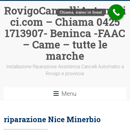
Vai
RovigoCancelliAutomati
al
Chiama, siamo in linea!
ci.com – Chiama 0425
contenuto
1713907- Beninca -FAAC
– Came – tutte le
marche
Installazione Riparazione Assistenza Cancelli Automatici a
Rovigo e provincia
Menu
riparazione Nice Minerbio