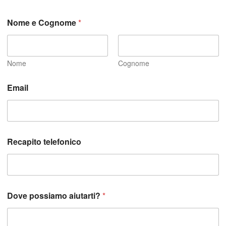
Nome e Cognome
*
Nome
Cognome
e
Email
p
o
s
s
i
a
Recapito telefonico
m
o
D
o
v
e
Dove possiamo aiutarti?
*