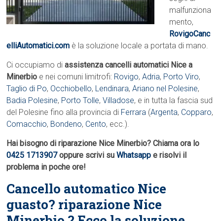
malfunziona
mento,
RovigoCanc
elliAutomatici.com
è la soluzione locale a portata di mano.
Ci occupiamo di
assistenza cancelli automatici Nice a
Minerbio
e nei comuni limitrofi:
Rovigo
,
Adria
,
Porto Viro
,
Taglio di Po
,
Occhiobello
,
Lendinara
,
Ariano nel Polesine
,
Badia Polesine
,
Porto Tolle
,
Villadose
, e in tutta la fascia sud
del Polesine fino alla provincia di
Ferrara
(
Argenta
,
Copparo
,
Comacchio
,
Bondeno
,
Cento
, ecc.).
Hai bisogno di riparazione Nice Minerbio? Chiama ora lo
0425 1713907
oppure scrivi su
Whatsapp
e risolvi il
problema in poche ore!
Cancello automatico Nice
guasto? riparazione Nice
Minerbio ? Ecco la soluzione