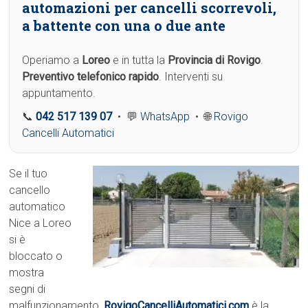
automazioni per cancelli scorrevoli,
a battente con una o due ante
Operiamo a
Loreo
e in tutta la
Provincia di Rovigo
.
Preventivo telefonico rapido
. Interventi su
appuntamento.
📞
042 517 139 07
• 💬
WhatsApp
• 🌐
Rovigo
Cancelli Automatici
Se il tuo
cancello
automatico
Nice a Loreo
si è
bloccato o
mostra
segni di
malfunzionamento,
RovigoCancelliAutomatici.com
è la