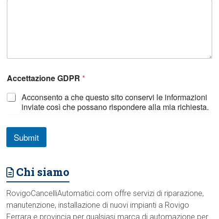
r
Accettazione GDPR
*
i
c
Acconsento a che questo sito conservi le informazioni
h
inviate così che possano rispondere alla mia richiesta.
i
e
s
t
Submit
a
S
p
Chi siamo
e
c
i
RovigoCancelliAutomatici.com offre servizi di riparazione,
f
manutenzione, installazione di nuovi impianti a Rovigo
i
Ferrara e provincia per qualsiasi marca di automazione per