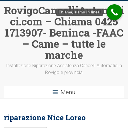
Vai
RovigoCancelliAutomati
al
Chiama, siamo in linea!
ci.com – Chiama 0425
contenuto
1713907- Beninca -FAAC
– Came – tutte le
marche
Installazione Riparazione Assistenza Cancelli Automatici a
Rovigo e provincia
Menu
riparazione Nice Loreo