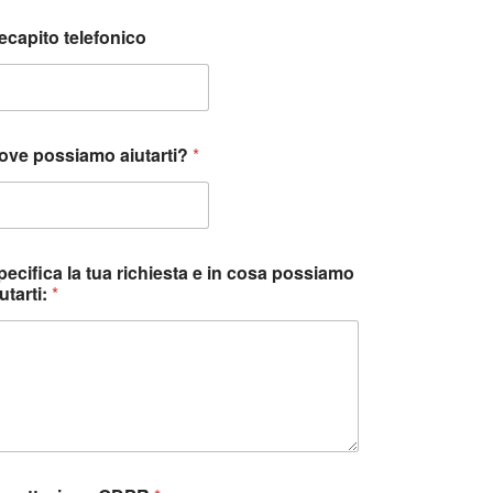
ecapito telefonico
ove possiamo aiutarti?
*
pecifica la tua richiesta e in cosa possiamo
utarti:
*
m