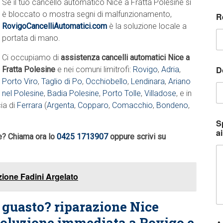
Se il tuo cancello automatico Nice a Fratta Polesine si
è bloccato o mostra segni di malfunzionamento,
R
RovigoCancelliAutomatici.com
è la soluzione locale a
portata di mano.
Ci occupiamo di
assistenza cancelli automatici Nice a
D
Fratta Polesine
e nei comuni limitrofi:
Rovigo
,
Adria
,
Porto Viro
,
Taglio di Po
,
Occhiobello
,
Lendinara
,
Ariano
nel Polesine
,
Badia Polesine
,
Porto Tolle
,
Villadose
, e in
cia di
Ferrara
(
Argenta
,
Copparo
,
Comacchio
,
Bondeno
,
p
S
o
ai
s
ne? Chiama ora lo
0425 1713907
oppure scrivi su
s
i
a
zione Fadini Argelato
o
c
o
 guasto? riparazione Nice
s
a
 soluzione immediata a Rovigo e