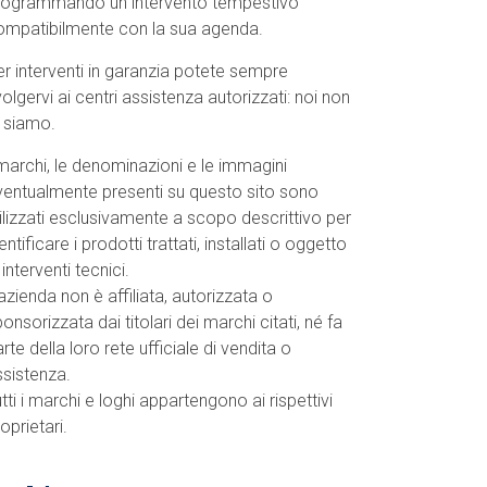
rogrammando un intervento tempestivo
ompatibilmente con la sua agenda.
r interventi in garanzia potete sempre
volgervi ai centri assistenza autorizzati: noi non
o siamo.
marchi, le denominazioni e le immagini
ventualmente presenti su questo sito sono
ilizzati esclusivamente a scopo descrittivo per
entificare i prodotti trattati, installati o oggetto
 interventi tecnici.
azienda non è affiliata, autorizzata o
onsorizzata dai titolari dei marchi citati, né fa
rte della loro rete ufficiale di vendita o
ssistenza.
tti i marchi e loghi appartengono ai rispettivi
oprietari.