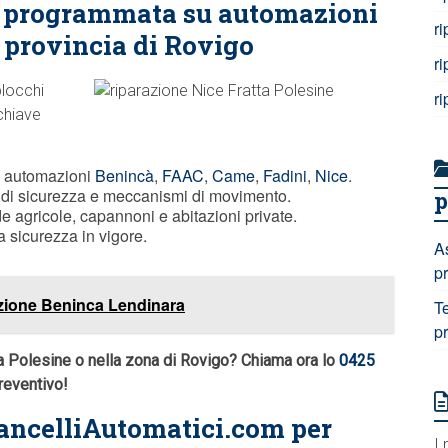
e programmata su automazioni
r
n provincia di Rovigo
r
blocchi
r
chiave
u automazioni
Benincà
,
FAAC
,
Came
,
Fadini
,
Nice
.
vi di sicurezza e meccanismi di movimento.
p
 agricole, capannoni e abitazioni private.
a sicurezza in vigore.
A
p
azione Beninca Lendinara
T
p
a Polesine o nella zona di Rovigo? Chiama ora lo
0425
preventivo!
ancelliAutomatici.com per
I 