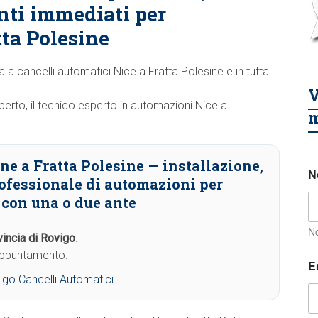
nti immediati per
ta Polesine
nza a cancelli automatici Nice a Fratta Polesine e in tutta
V
ilberto, il tecnico esperto in automazioni Nice a
m
ne a Fratta Polesine
— installazione,
N
ofessionale di automazioni per
e con una o due ante
N
incia di Rovigo
.
 appuntamento.
E
igo Cancelli Automatici