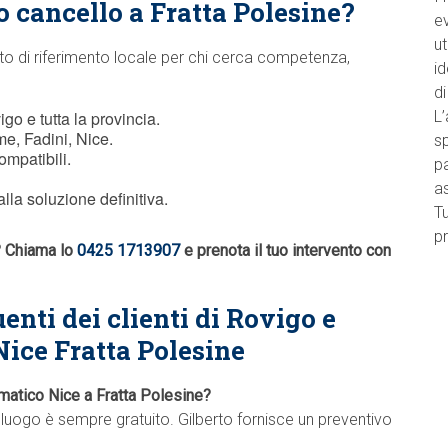
o cancello a Fratta Polesine?
e
ut
to di riferimento locale per chi cerca competenza,
id
di
go e tutta la provincia.
L’
e, Fadini, Nice.
sp
ompatibili.
pa
a
lla soluzione definitiva.
Tu
pr
o? Chiama lo
0425 1713907
e prenota il tuo intervento con
enti dei clienti di Rovigo e
Nice Fratta Polesine
omatico Nice a Fratta Polesine?
alluogo è sempre gratuito. Gilberto fornisce un preventivo