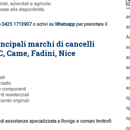
iali, aziendali e agricole.
ase alla disponibilità.
a
a
0425 1713907
o scrivi su
Whatsapp
per prenotare il
a
A
incipali marchi di cancelli
a
C
, Came, Fadini, Nice
a
a
ati
a
 radio
a
e componenti
ti residenziali
r
cambi originali
r
r
edi assistenza specializzata a Rovigo e comuni limitrofi.
r