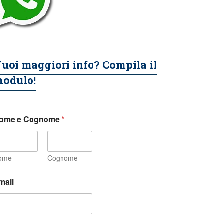
uoi maggiori info? Compila il
odulo!
ome e Cognome
*
ome
Cognome
mail