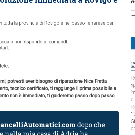
A
t
u
a
n tutta la provincia di Rovigo e nel basso ferrarese per
locca o non risponde ai comandi.
lari.
lete.
R
emi, potresti aver bisogno di riparazione Nice Fratta
ri
berto, tecnico certificato, ti raggiunge il prima possibile a
im
tervento non è immediato, ti guideremo passo dopo passo
q
Ri
1
Gi
ancelliAutomatici.com
dopo che
ba
e nella mia casa di Adria ha