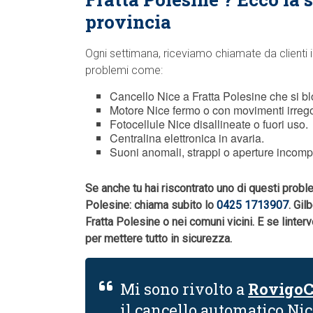
provincia
Ogni settimana, riceviamo chiamate da clienti i
problemi come:
Cancello Nice a Fratta Polesine che si b
Motore Nice fermo o con movimenti irrego
Fotocellule Nice disallineate o fuori uso.
Centralina elettronica in avaria.
Suoni anomali, strappi o aperture incomp
Se anche tu hai riscontrato uno di questi probl
Polesine: chiama subito lo
0425 1713907
. Gil
Fratta Polesine o nei comuni vicini. E se lin
per mettere tutto in sicurezza.
Mi sono rivolto a
RovigoC
il cancello automatico Nic