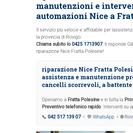
manutenzioni e interve
automazioni Nice a Frat
Il servizio più veloce e affidabile per lassiste
la provincia di Rovigo.
Chiama subito lo
0425 1713907
: ti risponde G
riparazione Nice Fratta Polesine!
riparazione Nice Fratta Polesi
assistenza e manutenzione pr
cancelli scorrevoli, a battent
Operiamo a
Fratta Polesine
e in tutta la
Prov
Preventivo telefonico rapido
. Interventi su
📞
042 517 139 07
• 💬
WhatsApp
• 🌐
Rov