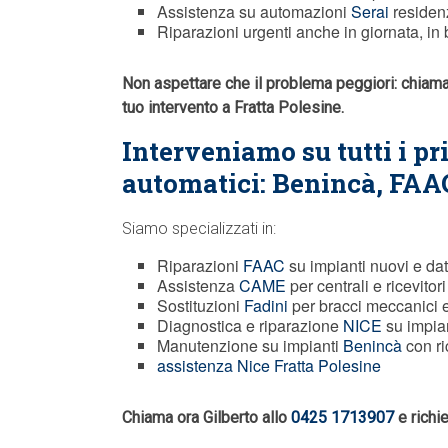
Assistenza su automazioni
Serai
residenz
Riparazioni urgenti anche in giornata, in b
Non aspettare che il problema peggiori: chiam
tuo intervento a Fratta Polesine.
Interveniamo su tutti i pr
automatici: Benincà,
FAA
Siamo specializzati in:
Riparazioni
FAAC
su impianti nuovi e dat
Assistenza
CAME
per centrali e ricevitori
Sostituzioni
Fadini
per bracci meccanici 
Diagnostica e riparazione
NICE
su impian
Manutenzione su impianti
Benincà
con ri
assistenza Nice Fratta Polesine
Chiama ora Gilberto allo
0425 1713907
e richi