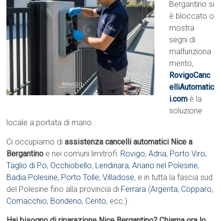
Bergantino si
è bloccato o
mostra
segni di
malfunziona
mento,
RovigoCanc
elliAutomatic
i.com
è la
soluzione
locale a portata di mano.
Ci occupiamo di
assistenza cancelli automatici Nice a
Bergantino
e nei comuni limitrofi:
Rovigo
,
Adria
,
Porto Viro
,
Taglio di Po
,
Occhiobello
,
Lendinara
,
Ariano nel Polesine
,
Badia Polesine
,
Porto Tolle
,
Villadose
, e in tutta la fascia sud
del Polesine fino alla provincia di
Ferrara
(
Argenta
,
Copparo
,
Comacchio
,
Bondeno
,
Cento
, ecc.).
Hai bisogno di riparazione Nice Bergantino? Chiama ora lo