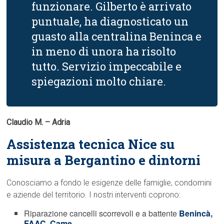
funzionare. Gilberto è arrivato
puntuale, ha diagnosticato un
guasto alla centralina Beninca e
in meno di unora ha risolto
tutto. Servizio impeccabile e
spiegazioni molto chiare.
Claudio M. – Adria
Assistenza tecnica Nice su
misura a Bergantino e dintorni
Conosciamo a fondo le esigenze delle famiglie, condomini
e aziende del territorio. I nostri interventi coprono:
Riparazione cancelli scorrevoli e a battente
Benincà
,
FAAC
,
Came
.