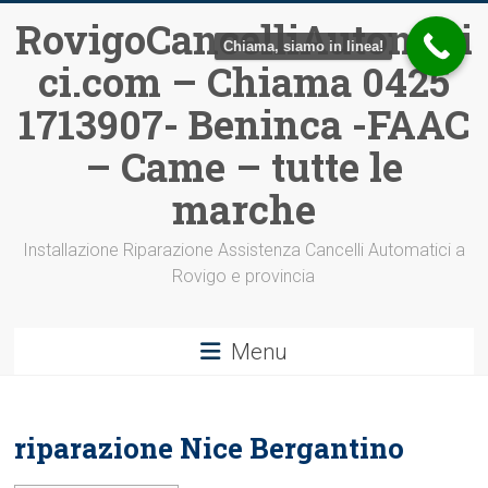
Vai
RovigoCancelliAutomati
al
Chiama, siamo in linea!
ci.com – Chiama 0425
contenuto
1713907- Beninca -FAAC
– Came – tutte le
marche
Installazione Riparazione Assistenza Cancelli Automatici a
Rovigo e provincia
Menu
riparazione Nice Bergantino