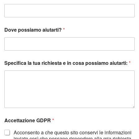
Dove possiamo aiutarti?
*
l
Specifica la tua richiesta e in cosa possiamo aiutarti:
*
a
R
e
c
a
p
i
t
o
D
Accettazione GDPR
*
o
v
Acconsento a che questo sito conservi le informazioni
e
inviate così che possano rispondere alla mia richiesta.