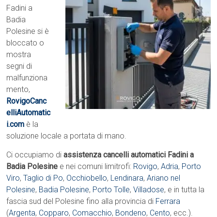
Fadini a
Badia
Polesine si è
bloccato o
mostra
segni di
malfunziona
mento,
RovigoCanc
elliAutomatic
i.com
è la
soluzione locale a portata di mano.
Ci occupiamo di
assistenza cancelli automatici Fadini a
Badia Polesine
e nei comuni limitrofi:
Rovigo
,
Adria
,
Porto
Viro
,
Taglio di Po
,
Occhiobello
,
Lendinara
,
Ariano nel
Polesine
,
Badia Polesine
,
Porto Tolle
,
Villadose
, e in tutta la
fascia sud del Polesine fino alla provincia di
Ferrara
(
Argenta
,
Copparo
,
Comacchio
,
Bondeno
,
Cento
, ecc.).