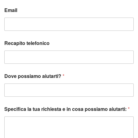
Email
N
Recapito telefonico
o
m
e
t
u
a
Dove possiamo aiutarti?
*
D
o
v
e
Specifica la tua richiesta e in cosa possiamo aiutarti:
*