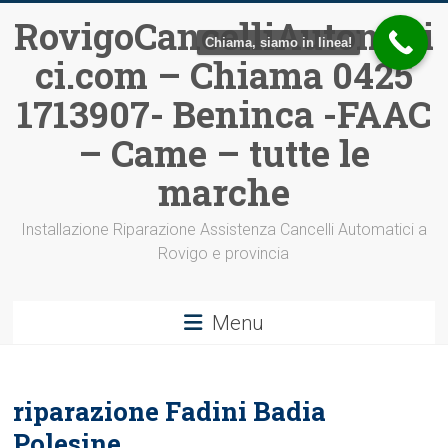
Vai
RovigoCancelliAutomati
al
Chiama, siamo in linea!
ci.com – Chiama 0425
contenuto
1713907- Beninca -FAAC
– Came – tutte le
marche
Installazione Riparazione Assistenza Cancelli Automatici a
Rovigo e provincia
Menu
riparazione Fadini Badia
Polesine