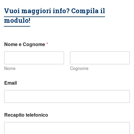
Vuoi maggiori info? Compila il
modulo!
Nome e Cognome
*
Nome
Cognome
i
Email
n
p
o
s
s
i
Recapito telefonico
a
m
o