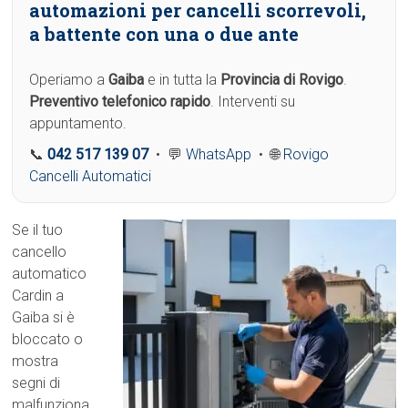
automazioni per cancelli scorrevoli,
a battente con una o due ante
Operiamo a
Gaiba
e in tutta la
Provincia di Rovigo
.
Preventivo telefonico rapido
. Interventi su
appuntamento.
📞
042 517 139 07
• 💬
WhatsApp
• 🌐
Rovigo
Cancelli Automatici
Se il tuo
cancello
automatico
Cardin a
Gaiba si è
bloccato o
mostra
segni di
malfunziona