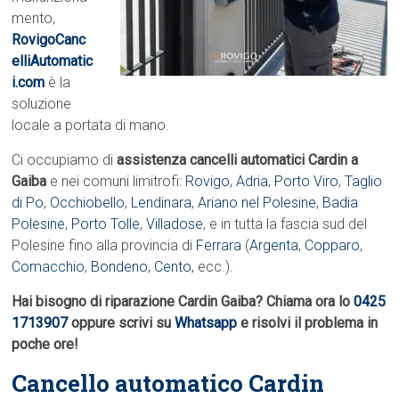
mento,
RovigoCanc
elliAutomatic
i.com
è la
soluzione
locale a portata di mano.
Ci occupiamo di
assistenza cancelli automatici Cardin a
Gaiba
e nei comuni limitrofi:
Rovigo
,
Adria
,
Porto Viro
,
Taglio
di Po
,
Occhiobello
,
Lendinara
,
Ariano nel Polesine
,
Badia
Polesine
,
Porto Tolle
,
Villadose
, e in tutta la fascia sud del
Polesine fino alla provincia di
Ferrara
(
Argenta
,
Copparo
,
Comacchio
,
Bondeno
,
Cento
, ecc.).
Hai bisogno di riparazione Cardin Gaiba? Chiama ora lo
0425
1713907
oppure scrivi su
Whatsapp
e risolvi il problema in
poche ore!
Cancello automatico Cardin