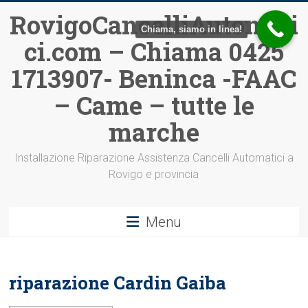
Vai
RovigoCancelliAutomati
al
Chiama, siamo in linea!
ci.com – Chiama 0425
contenuto
1713907- Beninca -FAAC
– Came – tutte le
marche
Installazione Riparazione Assistenza Cancelli Automatici a
Rovigo e provincia
Menu
riparazione Cardin Gaiba