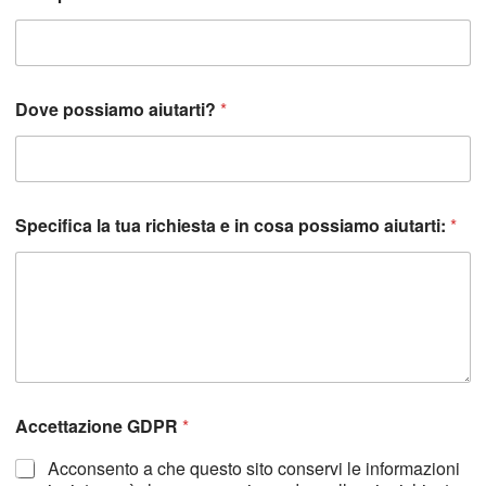
*
Dove possiamo aiutarti?
*
r
i
c
h
i
e
Specifica la tua richiesta e in cosa possiamo aiutarti:
*
s
t
a
A
c
c
e
t
t
a
Accettazione GDPR
*
z
i
Acconsento a che questo sito conservi le informazioni
o