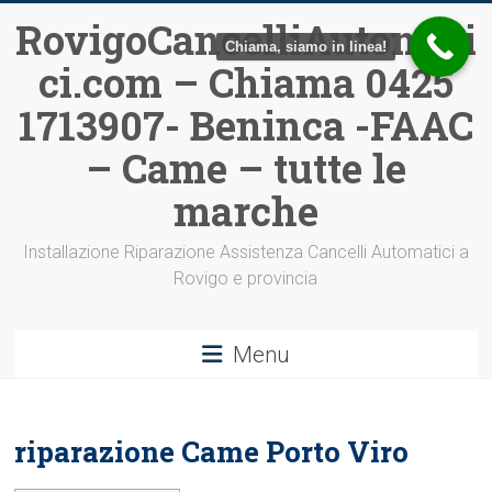
Vai
RovigoCancelliAutomati
al
Chiama, siamo in linea!
ci.com – Chiama 0425
contenuto
1713907- Beninca -FAAC
– Came – tutte le
marche
Installazione Riparazione Assistenza Cancelli Automatici a
Rovigo e provincia
Menu
riparazione Came Porto Viro