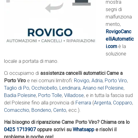
mostra
segni di
malfunziona
mento,
RovigoCanc
elliAutomatic
i.com
è la
soluzione
locale a portata di mano.
Ci occupiamo di
assistenza cancelli automatici Came a
Porto Viro
e nei comuni limitrofi:
Rovigo
,
Adria
,
Porto Viro
,
Taglio di Po
,
Occhiobello
,
Lendinara
,
Ariano nel Polesine
,
Badia Polesine
,
Porto Tolle
,
Villadose
, e in tutta la fascia sud
del Polesine fino alla provincia di
Ferrara
(
Argenta
,
Copparo
,
Comacchio
,
Bondeno
,
Cento
, ecc.).
Hai bisogno di riparazione Came Porto Viro? Chiama ora lo
0425 1713907
oppure scrivi su
Whatsapp
e risolvi il
problema in poche ore!