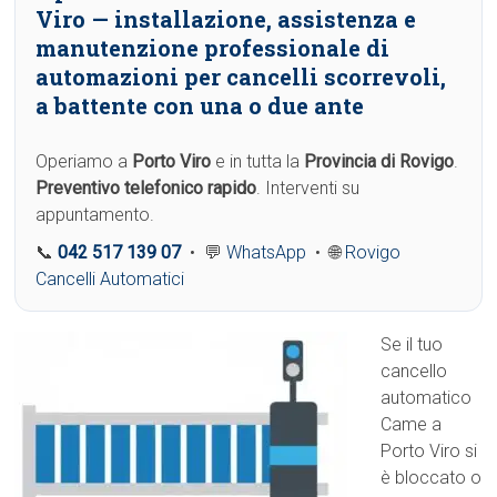
Viro
— installazione, assistenza e
manutenzione professionale di
automazioni per cancelli scorrevoli,
a battente con una o due ante
Operiamo a
Porto Viro
e in tutta la
Provincia di Rovigo
.
Preventivo telefonico rapido
. Interventi su
appuntamento.
📞
042 517 139 07
• 💬
WhatsApp
• 🌐
Rovigo
Cancelli Automatici
Se il tuo
cancello
automatico
Came a
Porto Viro si
è bloccato o