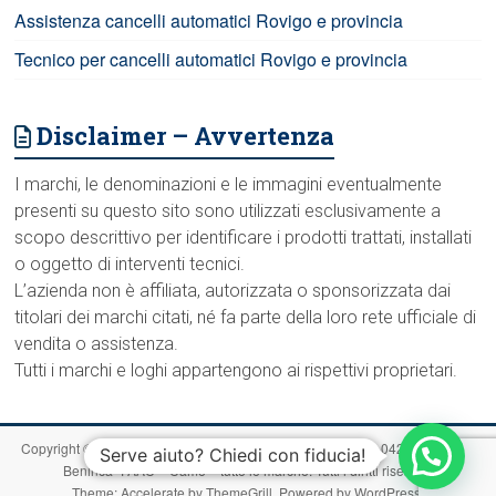
Assistenza cancelli automatici Rovigo e provincia
Tecnico per cancelli automatici Rovigo e provincia
Disclaimer – Avvertenza
I marchi, le denominazioni e le immagini eventualmente
presenti su questo sito sono utilizzati esclusivamente a
scopo descrittivo per identificare i prodotti trattati, installati
o oggetto di interventi tecnici.
L’azienda non è affiliata, autorizzata o sponsorizzata dai
titolari dei marchi citati, né fa parte della loro rete ufficiale di
vendita o assistenza.
Tutti i marchi e loghi appartengono ai rispettivi proprietari.
Copyright © 2026
RovigoCancelliAutomatici.com – Chiama 0425 1713907-
Serve aiuto? Chiedi con fiducia!
Beninca -FAAC – Came – tutte le marche
. Tutti i diritti riservati.
Theme:
Accelerate
by ThemeGrill. Powered by
WordPress
.