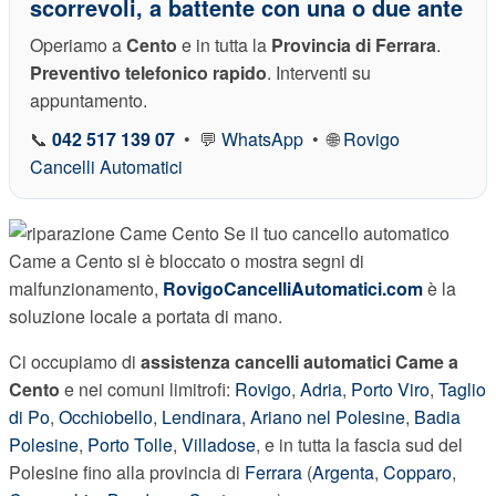
scorrevoli, a battente con una o due ante
Operiamo a
Cento
e in tutta la
Provincia di Ferrara
.
Preventivo telefonico rapido
. Interventi su
appuntamento.
📞
042 517 139 07
• 💬
WhatsApp
• 🌐
Rovigo
Cancelli Automatici
Se il tuo cancello automatico
Came a Cento si è bloccato o mostra segni di
malfunzionamento,
RovigoCancelliAutomatici.com
è la
soluzione locale a portata di mano.
Ci occupiamo di
assistenza cancelli automatici Came a
Cento
e nei comuni limitrofi:
Rovigo
,
Adria
,
Porto Viro
,
Taglio
di Po
,
Occhiobello
,
Lendinara
,
Ariano nel Polesine
,
Badia
Polesine
,
Porto Tolle
,
Villadose
, e in tutta la fascia sud del
Polesine fino alla provincia di
Ferrara
(
Argenta
,
Copparo
,