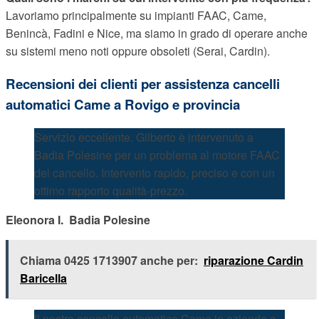
Lavoriamo principalmente su impianti FAAC, Came,
Benincà, Fadini e Nice, ma siamo in grado di operare anche
su sistemi meno noti oppure obsoleti (Serai, Cardin).
Recensioni dei clienti per assistenza cancelli
automatici Came a Rovigo e provincia
Servizio eccellente. Gilberto è intervenuto a
Badia Polesine per un problema al motore FAAC
del cancello. Intervento rapido, preciso e con un
ottimo rapporto qualità-prezzo.
Eleonora I.  Badia Polesine
Chiama 0425 1713907 anche per:
riparazione Cardin
Baricella
Il nostro cancello automatico Came in azienda a