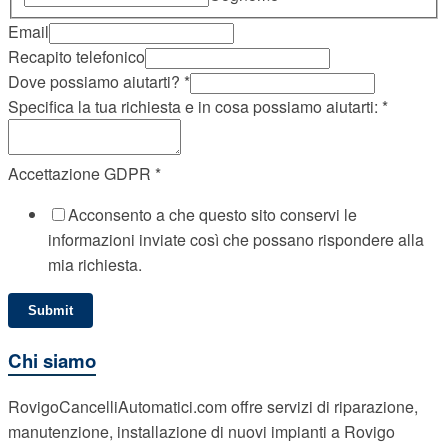
Email
Recapito telefonico
Dove possiamo aiutarti?
*
Specifica la tua richiesta e in cosa possiamo aiutarti:
*
Email
Accettazione GDPR
*
tua
Acconsento a che questo sito conservi le
e
informazioni inviate così che possano rispondere alla
mia richiesta.
Submit
Chi siamo
RovigoCancelliAutomatici.com offre servizi di riparazione,
manutenzione, installazione di nuovi impianti a Rovigo