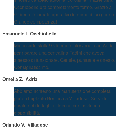
Occhiobello era completamente fermo. Grazie a
Gilberto, è tornato operativo in meno di un giorno.
Grande competenza!
Emanuele I.  Occhiobello
Molto soddisfatta! Gilberto è intervenuto ad Adria
per riparare una centralina Fadini che aveva
smesso di funzionare. Gentile, puntuale e onesto.
Consigliatissimo.
Ornella Z.  Adria
Abbiamo richiesto una manutenzione completa
per un impianto Benincà a Villadose. Servizio
curato nei dettagli, ottima comunicazione e
disponibilità.
Orlando V.  Villadose