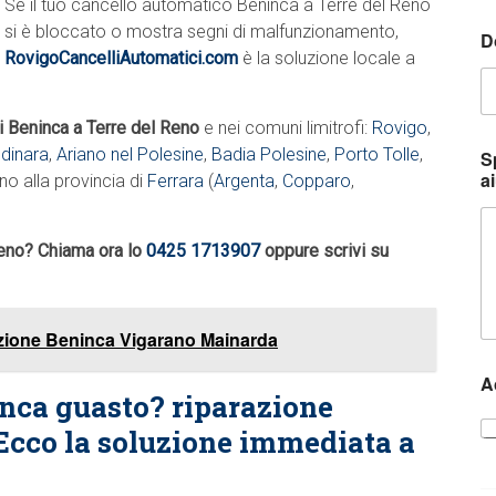
Se il tuo cancello automatico Beninca a Terre del Reno
o
n
si è bloccato o mostra segni di malfunzionamento,
D
i
RovigoCancelliAutomatici.com
è la soluzione locale a
c
o
r
i Beninca a Terre del Reno
e nei comuni limitrofi:
Rovigo
,
i
dinara
,
Ariano nel Polesine
,
Badia Polesine
,
Porto Tolle
,
c
S
h
ai
ino alla provincia di
Ferrara
(
Argenta
,
Copparo
,
i
e
s
Reno? Chiama ora lo
0425 1713907
oppure scrivi su
t
a
*
azione Beninca Vigarano Mainarda
A
nca guasto? riparazione
Ecco la soluzione immediata a