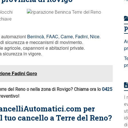
blocchi
chiave
p
u automazioni
Benincà
,
FAAC
,
Came
,
Fadini
,
Nice
.
A
vi di sicurezza e meccanismi di movimento.
 agricole, capannoni e abitazioni private.
p
a sicurezza in vigore.
T
p
zione Fadini Goro
erre del Reno o nella zona di Rovigo? Chiama ora lo
0425
preventivo!
I 
e
ancelliAutomatici.com per
ut
 tuo cancello a Terre del Reno?
id
di