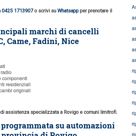
A
a
0425 1713907
o scrivi su
Whatsapp
per prenotare il
a
a
incipali marchi di cancelli
a
C
, Came, Fadini, Nice
a
a
ati
r
 radio
e componenti
r
ti residenziali
cambi originali
r
r
edi assistenza specializzata a Rovigo e comuni limitrofi.
r
e programmata su automazioni
r
n provincia di Rovigo
r