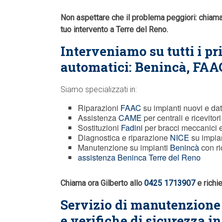
Non aspettare che il problema peggiori: chiam
tuo intervento a Terre del Reno.
Interveniamo su tutti i pr
automatici: Benincà,
FAA
Siamo specializzati in:
Riparazioni
FAAC
su impianti nuovi e dat
Assistenza
CAME
per centrali e ricevitori
Sostituzioni
Fadini
per bracci meccanici 
Diagnostica e riparazione
NICE
su impian
Manutenzione su impianti
Benincà
con ri
assistenza Beninca Terre del Reno
Chiama ora Gilberto allo
0425 1713907
e richi
Servizio di manutenzion
e verifiche di sicurezza i