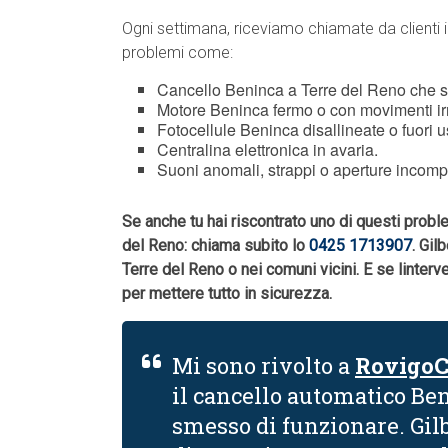
Ogni settimana, riceviamo chiamate da clienti i
problemi come:
Cancello Beninca a Terre del Reno che s
Motore Beninca fermo o con movimenti irr
Fotocellule Beninca disallineate o fuori u
Centralina elettronica in avaria.
Suoni anomali, strappi o aperture incomp
Se anche tu hai riscontrato uno di questi probl
del Reno: chiama subito lo
0425 1713907
. Gil
Terre del Reno o nei comuni vicini. E se lint
per mettere tutto in sicurezza.
Mi sono rivolto a
RovigoC
il cancello automatico Be
smesso di funzionare. Gilb