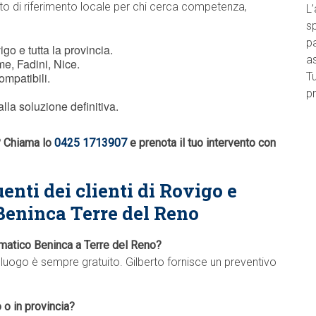
to di riferimento locale per chi cerca competenza,
L’
sp
pa
go e tutta la provincia.
a
e, Fadini, Nice.
ompatibili.
Tu
pr
lla soluzione definitiva.
o? Chiama lo
0425 1713907
e prenota il tuo intervento con
enti dei clienti di Rovigo e
Beninca Terre del Reno
omatico Beninca a Terre del Reno?
alluogo è sempre gratuito. Gilberto fornisce un preventivo
o in provincia?