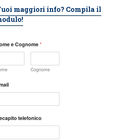
uoi maggiori info? Compila il
odulo!
ome e Cognome
*
ome
Cognome
mail
ecapito telefonico