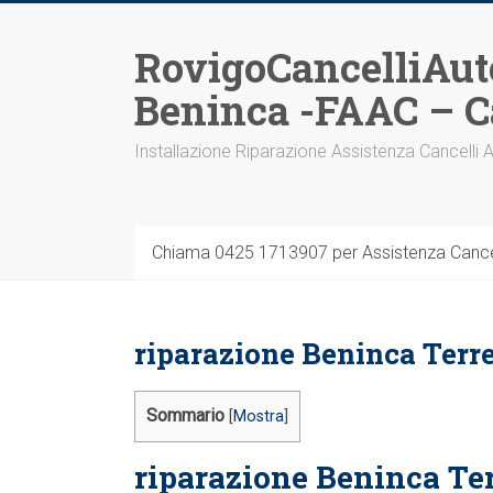
Vai
al
RovigoCancelliAut
contenuto
Beninca -FAAC – C
Installazione Riparazione Assistenza Cancelli 
Chiama 0425 1713907 per Assistenza Cancel
riparazione Beninca Terr
Sommario
[
Mostra
]
riparazione Beninca Ter