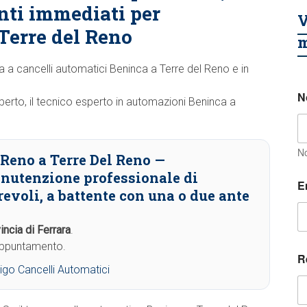
nti immediati per
V
Terre del Reno
m
nza a cancelli automatici Beninca a Terre del Reno e in
N
ilberto, il tecnico esperto in automazioni Beninca a
N
 Reno a Terre Del Reno
—
anutenzione professionale di
E
evoli, a battente con una o due ante
incia di Ferrara
.
 appuntamento.
t
R
e
igo Cancelli Automatici
l
e
f