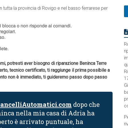
n tutta la provincia di Rovigo e nel basso ferrarese per
i blocca o non risponde ai comandi.
egolari.
so.
R
lete.
ri
im
emi, potresti aver bisogno di riparazione Beninca Terre
q
berto, tecnico certificato, ti raggiunge il prima possibile a
Ri
ervento non è immediato, ti guideremo passo dopo passo
1
Gi
ba
p
ancelliAutomatici.com
dopo che
c
ninca nella mia casa di Adria ha
Pe
erto è arrivato puntuale, ha
ri