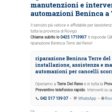
manutenzioni e interve
automazioni Beninca a 
Il servizio più veloce e affidabile per lassiste
tutta la provincia di Rovigo.
Chiama subito lo
0425 1713907
: ti risponde G
riparazione Beninca Terre del Reno!
riparazione Beninca Terre del
installazione, assistenza e m
automazioni per cancelli scorr
Operiamo a
Terre Del Reno
e in tutta la
Prov
Preventivo telefonico rapido
. Interventi su
📞
042 517 139 07
• 💬
WhatsApp
• 🌐
Rov