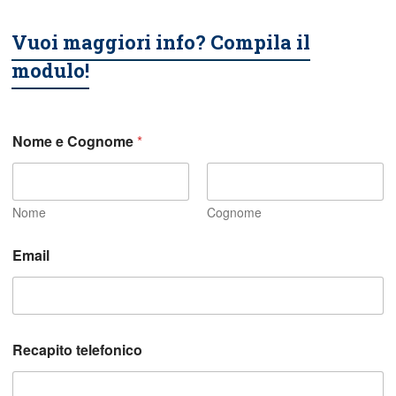
Vuoi maggiori info? Compila il
modulo!
Nome e Cognome
*
Nome
Cognome
i
Email
n
*
t
u
a
Recapito telefonico