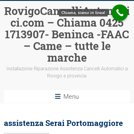
Vai
RovigoCancelliAutomati
al
Chiama, siamo in linea!
ci.com – Chiama 0425
contenuto
1713907- Beninca -FAAC
– Came – tutte le
marche
Installazione Riparazione Assistenza Cancelli Automatici a
Rovigo e provincia
Menu
assistenza Serai Portomaggiore