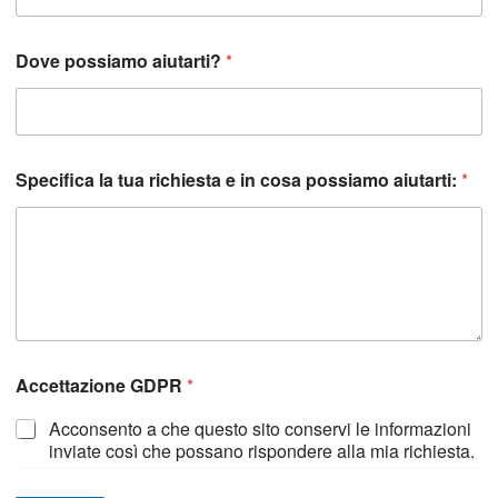
Dove possiamo aiutarti?
*
Specifica la tua richiesta e in cosa possiamo aiutarti:
*
C
Accettazione GDPR
*
o
g
Acconsento a che questo sito conservi le informazioni
n
inviate così che possano rispondere alla mia richiesta.
o
m
e