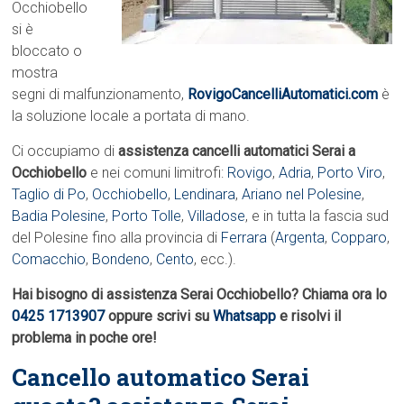
Occhiobello
si è
bloccato o
mostra
segni di malfunzionamento,
RovigoCancelliAutomatici.com
è
la soluzione locale a portata di mano.
Ci occupiamo di
assistenza cancelli automatici Serai a
Occhiobello
e nei comuni limitrofi:
Rovigo
,
Adria
,
Porto Viro
,
Taglio di Po
,
Occhiobello
,
Lendinara
,
Ariano nel Polesine
,
Badia Polesine
,
Porto Tolle
,
Villadose
, e in tutta la fascia sud
del Polesine fino alla provincia di
Ferrara
(
Argenta
,
Copparo
,
Comacchio
,
Bondeno
,
Cento
, ecc.).
Hai bisogno di assistenza Serai Occhiobello? Chiama ora lo
0425 1713907
oppure scrivi su
Whatsapp
e risolvi il
problema in poche ore!
Cancello automatico Serai