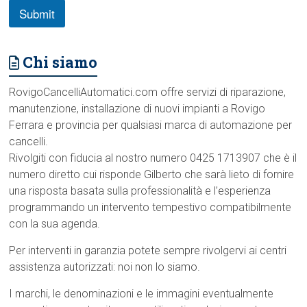
A
Submit
c
c
e
Chi siamo
t
t
a
RovigoCancelliAutomatici.com offre servizi di riparazione,
z
manutenzione, installazione di nuovi impianti a Rovigo
i
Ferrara e provincia per qualsiasi marca di automazione per
o
n
cancelli.
e
Rivolgiti con fiducia al nostro numero 0425 1713907 che è il
r
numero diretto cui risponde Gilberto che sarà lieto di fornire
i
una risposta basata sulla professionalità e l’esperienza
c
h
programmando un intervento tempestivo compatibilmente
i
con la sua agenda.
e
s
Per interventi in garanzia potete sempre rivolgervi ai centri
t
assistenza autorizzati: noi non lo siamo.
a
I marchi, le denominazioni e le immagini eventualmente