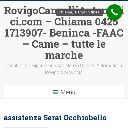
Vai
RovigoCancelliAutomati
al
Chiama, siamo in linea!
ci.com – Chiama 0425
contenuto
1713907- Beninca -FAAC
– Came – tutte le
marche
Installazione Riparazione Assistenza Cancelli Automatici a
Rovigo e provincia
Menu
assistenza Serai Occhiobello