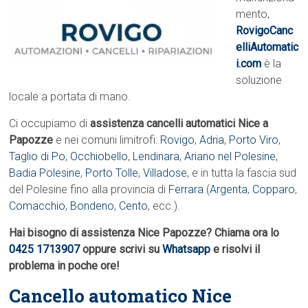
mento,
RovigoCanc
elliAutomatic
i.com
è la
soluzione
locale a portata di mano.
Ci occupiamo di
assistenza cancelli automatici Nice a
Papozze
e nei comuni limitrofi:
Rovigo
,
Adria
,
Porto Viro
,
Taglio di Po
,
Occhiobello
,
Lendinara
,
Ariano nel Polesine
,
Badia Polesine
,
Porto Tolle
,
Villadose
, e in tutta la fascia sud
del Polesine fino alla provincia di
Ferrara
(
Argenta
,
Copparo
,
Comacchio
,
Bondeno
,
Cento
, ecc.).
Hai bisogno di assistenza Nice Papozze? Chiama ora lo
0425 1713907
oppure scrivi su
Whatsapp
e risolvi il
problema in poche ore!
Cancello automatico Nice