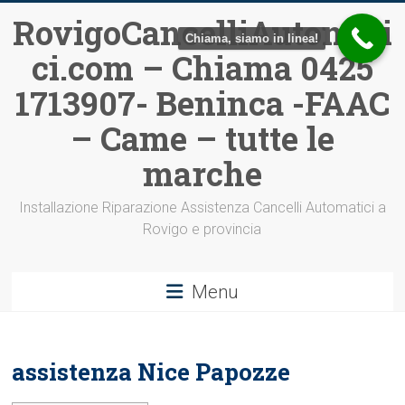
Vai
RovigoCancelliAutomati
al
Chiama, siamo in linea!
ci.com – Chiama 0425
contenuto
1713907- Beninca -FAAC
– Came – tutte le
marche
Installazione Riparazione Assistenza Cancelli Automatici a
Rovigo e provincia
Menu
assistenza Nice Papozze