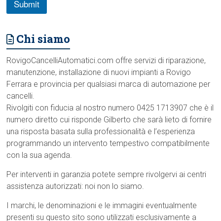
Submit
e
f
o
n
Chi siamo
i
c
o
RovigoCancelliAutomatici.com offre servizi di riparazione,
manutenzione, installazione di nuovi impianti a Rovigo
Ferrara e provincia per qualsiasi marca di automazione per
cancelli.
Rivolgiti con fiducia al nostro numero 0425 1713907 che è il
numero diretto cui risponde Gilberto che sarà lieto di fornire
una risposta basata sulla professionalità e l’esperienza
programmando un intervento tempestivo compatibilmente
con la sua agenda.
Per interventi in garanzia potete sempre rivolgervi ai centri
assistenza autorizzati: noi non lo siamo.
I marchi, le denominazioni e le immagini eventualmente
presenti su questo sito sono utilizzati esclusivamente a