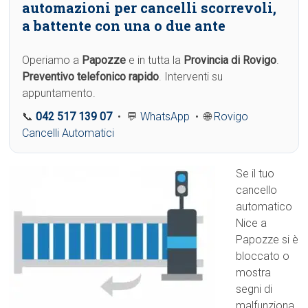
automazioni per cancelli scorrevoli,
a battente con una o due ante
Operiamo a
Papozze
e in tutta la
Provincia di Rovigo
.
Preventivo telefonico rapido
. Interventi su
appuntamento.
📞
042 517 139 07
• 💬
WhatsApp
• 🌐
Rovigo
Cancelli Automatici
Se il tuo
cancello
automatico
Nice a
Papozze si è
bloccato o
mostra
segni di
malfunziona