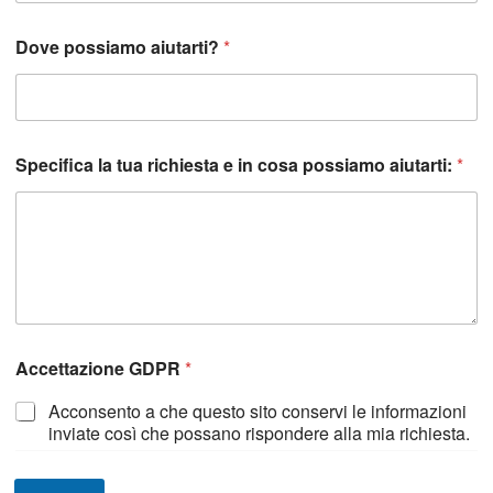
Dove possiamo aiutarti?
*
c
Specifica la tua richiesta e in cosa possiamo aiutarti:
*
o
s
a
t
e
l
e
f
o
n
Accettazione GDPR
*
i
c
Acconsento a che questo sito conservi le informazioni
o
inviate così che possano rispondere alla mia richiesta.
t
e
l