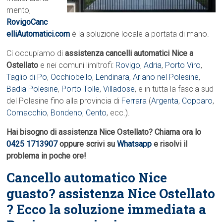
mento,
RovigoCanc
elliAutomatici.com
è la soluzione locale a portata di mano.
Ci occupiamo di
assistenza cancelli automatici Nice a
Ostellato
e nei comuni limitrofi:
Rovigo
,
Adria
,
Porto Viro
,
Taglio di Po
,
Occhiobello
,
Lendinara
,
Ariano nel Polesine
,
Badia Polesine
,
Porto Tolle
,
Villadose
, e in tutta la fascia sud
del Polesine fino alla provincia di
Ferrara
(
Argenta
,
Copparo
,
Comacchio
,
Bondeno
,
Cento
, ecc.).
Hai bisogno di assistenza Nice Ostellato? Chiama ora lo
0425 1713907
oppure scrivi su
Whatsapp
e risolvi il
problema in poche ore!
Cancello automatico Nice
guasto? assistenza Nice Ostellato
? Ecco la soluzione immediata a