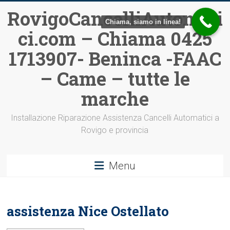
Vai
RovigoCancelliAutomati
al
Chiama, siamo in linea!
ci.com – Chiama 0425
contenuto
1713907- Beninca -FAAC
– Came – tutte le
marche
Installazione Riparazione Assistenza Cancelli Automatici a
Rovigo e provincia
Menu
assistenza Nice Ostellato