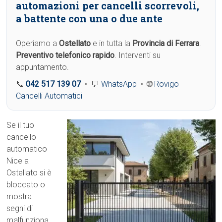
automazioni per cancelli scorrevoli,
a battente con una o due ante
Operiamo a
Ostellato
e in tutta la
Provincia di Ferrara
.
Preventivo telefonico rapido
. Interventi su
appuntamento.
📞
042 517 139 07
• 💬
WhatsApp
• 🌐
Rovigo
Cancelli Automatici
Se il tuo
cancello
automatico
Nice a
Ostellato si è
bloccato o
mostra
segni di
malfunziona