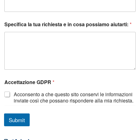
C
Specifica la tua richiesta e in cosa possiamo aiutarti:
*
o
g
n
o
m
e
t
e
l
e
Accettazione GDPR
*
f
o
Acconsento a che questo sito conservi le informazioni
n
inviate così che possano rispondere alla mia richiesta.
i
c
o
Submit
e