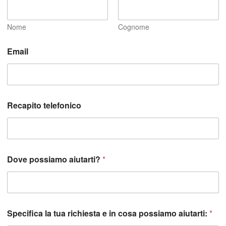
Nome
Cognome
Email
Recapito telefonico
p
Dove possiamo aiutarti?
*
o
s
s
i
a
m
Specifica la tua richiesta e in cosa possiamo aiutarti:
*
o