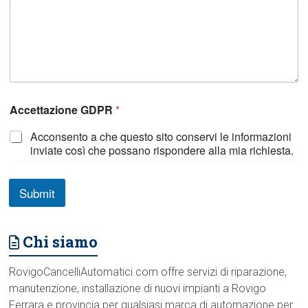
C
o
g
n
o
m
e
e
Accettazione GDPR
*
Acconsento a che questo sito conservi le informazioni
inviate così che possano rispondere alla mia richiesta.
Submit
Chi siamo
RovigoCancelliAutomatici.com offre servizi di riparazione,
manutenzione, installazione di nuovi impianti a Rovigo
Ferrara e provincia per qualsiasi marca di automazione per