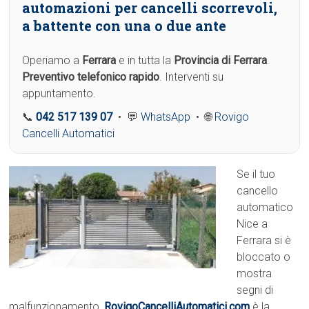
automazioni per cancelli scorrevoli,
a battente con una o due ante
Operiamo a
Ferrara
e in tutta la
Provincia di Ferrara
.
Preventivo telefonico rapido
. Interventi su
appuntamento.
📞
042 517 139 07
• 💬
WhatsApp
• 🌐
Rovigo
Cancelli Automatici
Se il tuo
cancello
automatico
Nice a
Ferrara si è
bloccato o
mostra
segni di
malfunzionamento,
RovigoCancelliAutomatici.com
è la