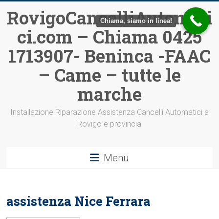
Vai
RovigoCancelliAutomati
al
Chiama, siamo in linea!
ci.com – Chiama 0425
contenuto
1713907- Beninca -FAAC
– Came – tutte le
marche
Installazione Riparazione Assistenza Cancelli Automatici a
Rovigo e provincia
Menu
assistenza Nice Ferrara