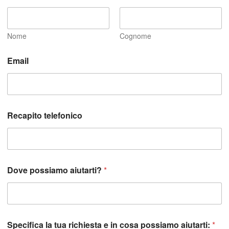
Nome
Cognome
a
Email
i
u
t
a
r
t
Recapito telefonico
i
?
R
e
c
a
Dove possiamo aiutarti?
*
p
i
t
o
r
Specifica la tua richiesta e in cosa possiamo aiutarti:
*
i