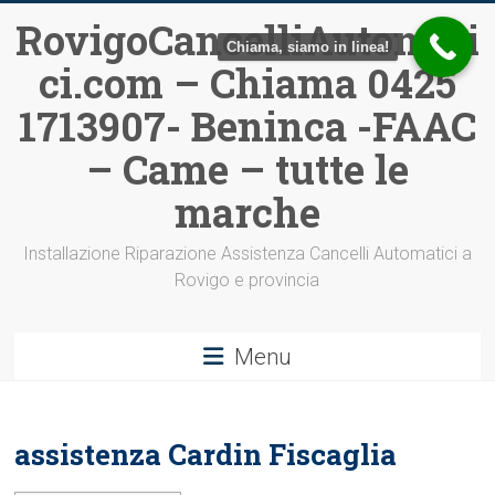
Vai
RovigoCancelliAutomati
al
Chiama, siamo in linea!
ci.com – Chiama 0425
contenuto
1713907- Beninca -FAAC
– Came – tutte le
marche
Installazione Riparazione Assistenza Cancelli Automatici a
Rovigo e provincia
Menu
assistenza Cardin Fiscaglia