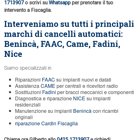
1713907
o scrivi su
Whatsapp
per prenotare il tuo
intervento a Fiscaglia.
Interveniamo su tutti i principali
marchi di cancelli automatici:
Benincà,
FAAC
, Came, Fadini,
Nice
Siamo specializzati in:
Riparazioni
FAAC
su impianti nuovi e datati
Assistenza
CAME
per centrali e ricevitori radio
Sostituzioni
Fadini
per bracci meccanici e componenti
Diagnostica e riparazione
NICE
su impianti
residenziali
Manutenzione su impianti
Benincà
con ricambi
originali
riparazione Cardin Fiscaglia
Chiama ora Gilberto allo
0425 1713907
e richiedi