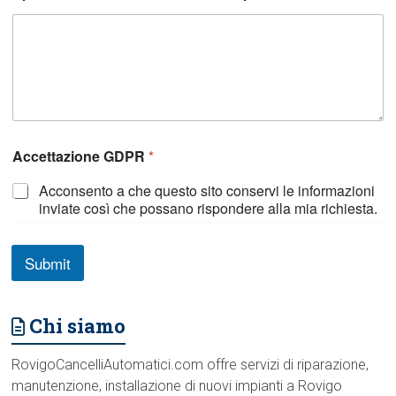
c
h
i
e
s
t
a
Accettazione GDPR
*
Acconsento a che questo sito conservi le informazioni
inviate così che possano rispondere alla mia richiesta.
Submit
Chi siamo
RovigoCancelliAutomatici.com offre servizi di riparazione,
manutenzione, installazione di nuovi impianti a Rovigo