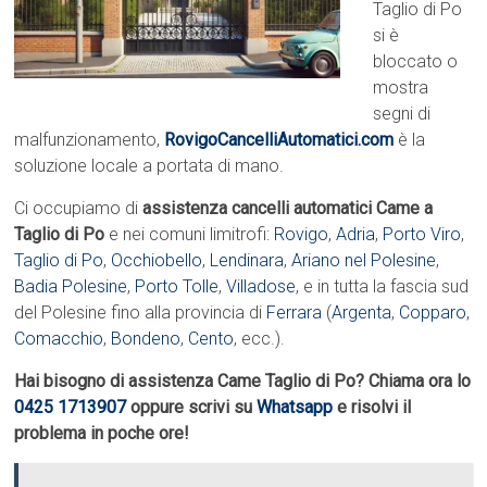
Taglio di Po
si è
bloccato o
mostra
segni di
malfunzionamento,
RovigoCancelliAutomatici.com
è la
soluzione locale a portata di mano.
Ci occupiamo di
assistenza cancelli automatici Came a
Taglio di Po
e nei comuni limitrofi:
Rovigo
,
Adria
,
Porto Viro
,
Taglio di Po
,
Occhiobello
,
Lendinara
,
Ariano nel Polesine
,
Badia Polesine
,
Porto Tolle
,
Villadose
, e in tutta la fascia sud
del Polesine fino alla provincia di
Ferrara
(
Argenta
,
Copparo
,
Comacchio
,
Bondeno
,
Cento
, ecc.).
Hai bisogno di assistenza Came Taglio di Po? Chiama ora lo
0425 1713907
oppure scrivi su
Whatsapp
e risolvi il
problema in poche ore!