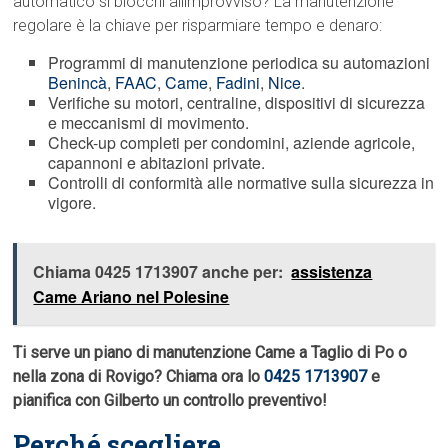
automatico si blocchi allimprovviso? La manutenzione
regolare è la chiave per risparmiare tempo e denaro:
Programmi di manutenzione periodica su automazioni
Benincà
,
FAAC
,
Came
,
Fadini
,
Nice
.
Verifiche su motori, centraline, dispositivi di sicurezza
e meccanismi di movimento.
Check-up completi per condomini, aziende agricole,
capannoni e abitazioni private.
Controlli di conformità alle normative sulla sicurezza in
vigore.
Chiama 0425 1713907 anche per:
assistenza
Came Ariano nel Polesine
Ti serve un piano di manutenzione Came a Taglio di Po o
nella zona di Rovigo? Chiama ora lo
0425 1713907
e
pianifica con Gilberto un controllo preventivo!
Perché scegliere