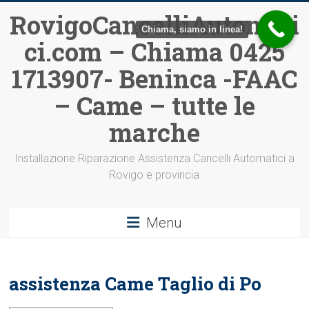
Vai
RovigoCancelliAutomati
al
Chiama, siamo in linea!
ci.com – Chiama 0425
contenuto
1713907- Beninca -FAAC
– Came – tutte le
marche
Installazione Riparazione Assistenza Cancelli Automatici a
Rovigo e provincia
Menu
assistenza Came Taglio di Po