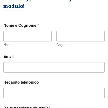
modulo!
Nome e Cognome
*
Nome
Cognome
Email
i
Recapito telefonico
n
p
o
s
s
i
Dove possiamo aiutarti?
*