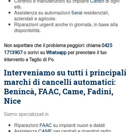
Controlli e manutenzioni su impianti
Cardin
di ogni
età.
Assistenza su automazioni
Serai
residenziali,
aziendali e agricole.
Riparazioni urgenti anche in giornata, in base alla
disponibilità.
Non aspettare che il problema peggiori: chiama
0425
1713907
o scrivi su
Whatsapp
per prenotare il tuo
intervento a Taglio di Po.
Interveniamo su tutti i principali
marchi di cancelli automatici:
Benincà,
FAAC
, Came, Fadini,
Nice
Siamo specializzati in:
Riparazioni
FAAC
su impianti nuovi e datati
Assistenza
CAME
per centrali e ricevitori radio