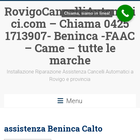
Vai
RovigoCancelliAutomati
al
Chiama, siamo in linea!
ci.com – Chiama 0425
contenuto
1713907- Beninca -FAAC
– Came – tutte le
marche
Installazione Riparazione Assistenza Cancelli Automatici a
Rovigo e provincia
Menu
assistenza Beninca Calto