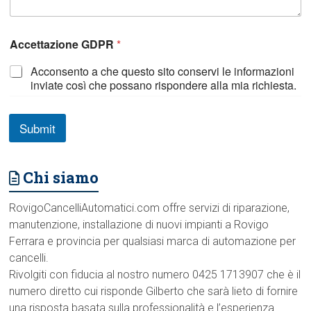
N
Accettazione GDPR
*
o
m
Acconsento a che questo sito conservi le informazioni
e
inviate così che possano rispondere alla mia richiesta.
C
o
g
n
Submit
o
m
e
Chi siamo
t
u
a
RovigoCancelliAutomatici.com offre servizi di riparazione,
manutenzione, installazione di nuovi impianti a Rovigo
Ferrara e provincia per qualsiasi marca di automazione per
cancelli.
Rivolgiti con fiducia al nostro numero 0425 1713907 che è il
numero diretto cui risponde Gilberto che sarà lieto di fornire
una risposta basata sulla professionalità e l’esperienza