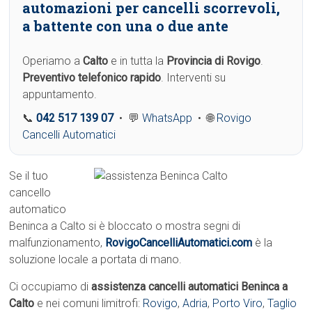
automazioni per cancelli scorrevoli,
a battente con una o due ante
Operiamo a
Calto
e in tutta la
Provincia di Rovigo
.
Preventivo telefonico rapido
. Interventi su
appuntamento.
📞
042 517 139 07
• 💬
WhatsApp
• 🌐
Rovigo
Cancelli Automatici
Se il tuo
cancello
automatico
Beninca a Calto si è bloccato o mostra segni di
malfunzionamento,
RovigoCancelliAutomatici.com
è la
soluzione locale a portata di mano.
Ci occupiamo di
assistenza cancelli automatici Beninca a
Calto
e nei comuni limitrofi:
Rovigo
,
Adria
,
Porto Viro
,
Taglio