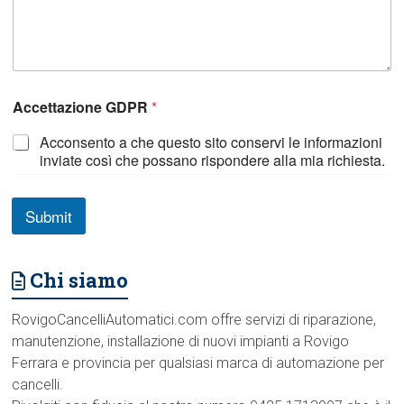
A
Accettazione GDPR
*
c
c
Acconsento a che questo sito conservi le informazioni
e
inviate così che possano rispondere alla mia richiesta.
t
t
a
z
Submit
i
o
n
Chi siamo
e
*
p
RovigoCancelliAutomatici.com offre servizi di riparazione,
o
manutenzione, installazione di nuovi impianti a Rovigo
s
Ferrara e provincia per qualsiasi marca di automazione per
s
i
cancelli.
a