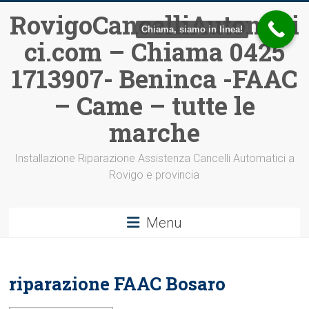
Vai
RovigoCancelliAutomati
al
Chiama, siamo in linea!
ci.com – Chiama 0425
contenuto
1713907- Beninca -FAAC
– Came – tutte le
marche
Installazione Riparazione Assistenza Cancelli Automatici a
Rovigo e provincia
Menu
riparazione FAAC Bosaro