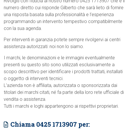
Rivolgiti con fiducia al nostro numero 0425 1713907 che è il
m
numero diretto cui risponde Gilberto che sarà lieto di fornire
o
una risposta basata sulla professionalità e l’esperienza
programmando un intervento tempestivo compatibilmente
con la sua agenda.
Per interventi in garanzia potete sempre rivolgervi ai centri
assistenza autorizzati: noi non lo siamo.
I marchi, le denominazioni e le immagini eventualmente
presenti su questo sito sono utilizzati esclusivamente a
scopo descrittivo per identificare i prodotti trattati, installati
o oggetto di interventi tecnici.
L’azienda non è affiliata, autorizzata o sponsorizzata dai
titolari dei marchi citati, né fa parte della loro rete ufficiale di
vendita o assistenza.
Tutti i marchi e loghi appartengono ai rispettivi proprietari.
Chiama 0425 1713907 per: