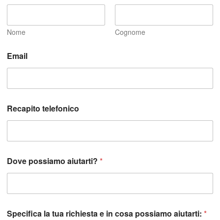
Nome
Cognome
R
Email
e
c
a
p
i
t
Recapito telefonico
o
a
i
u
t
a
Dove possiamo aiutarti?
*
r
t
i
:
*
Specifica la tua richiesta e in cosa possiamo aiutarti:
*