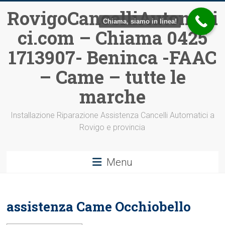
Vai
RovigoCancelliAutomati
al
Chiama, siamo in linea!
ci.com – Chiama 0425
contenuto
1713907- Beninca -FAAC
– Came – tutte le
marche
Installazione Riparazione Assistenza Cancelli Automatici a
Rovigo e provincia
Menu
assistenza Came Occhiobello