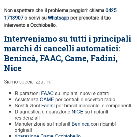
Non aspettare che il problema peggiori: chiama
0425
1713907
o scrivi su
Whatsapp
per prenotare il tuo
intervento a Occhiobello.
Interveniamo su tutti i principali
marchi di cancelli automatici:
Benincà,
FAAC
, Came, Fadini,
Nice
Siamo specializzati in:
Riparazioni
FAAC
su impianti nuovi e datati
Assistenza
CAME
per centrali e ricevitori radio
Sostituzioni
Fadini
per bracci meccanici e componenti
Diagnostica e riparazione
NICE
su impianti
residenziali
Manutenzione su impianti
Benincà
con ricambi
originali
riparazione Came Occhiobello