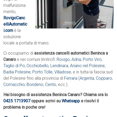
malfunziona
mento,
RovigoCanc
elliAutomatic
i.com
è la
soluzione
locale a portata di mano.
Ci occupiamo di
assistenza cancelli automatici Beninca a
Canaro
e nei comuni limitrofi:
Rovigo
,
Adria
,
Porto Viro
,
Taglio di Po
,
Occhiobello
,
Lendinara
,
Ariano nel Polesine
,
Badia Polesine
,
Porto Tolle
,
Villadose
, e in tutta la fascia sud
del Polesine fino alla provincia di
Ferrara
(
Argenta
,
Copparo
,
Comacchio
,
Bondeno
,
Cento
, ecc.).
Hai bisogno di assistenza Beninca Canaro? Chiama ora lo
0425 1713907
oppure scrivi su
Whatsapp
e risolvi il
problema in poche ore!