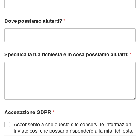
r
t
i
:
Dove possiamo aiutarti?
*
R
e
c
a
p
Specifica la tua richiesta e in cosa possiamo aiutarti:
*
i
t
o
Accettazione GDPR
*
Acconsento a che questo sito conservi le informazioni
inviate così che possano rispondere alla mia richiesta.