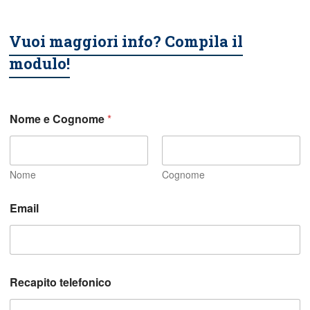
Vuoi maggiori info? Compila il
modulo!
Nome e Cognome
*
Nome
Cognome
c
Email
o
s
a
a
i
u
Recapito telefonico
t
a