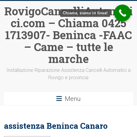
Vai
RovigoCancelliAutomati
al
Chiama, siamo in linea!
ci.com – Chiama 0425
contenuto
1713907- Beninca -FAAC
– Came – tutte le
marche
Installazione Riparazione Assistenza Cancelli Automatici a
Rovigo e provincia
Menu
assistenza Beninca Canaro