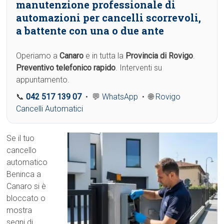
manutenzione professionale di
automazioni per cancelli scorrevoli,
a battente con una o due ante
Operiamo a
Canaro
e in tutta la
Provincia di Rovigo
.
Preventivo telefonico rapido
. Interventi su
appuntamento.
📞
042 517 139 07
• 💬
WhatsApp
• 🌐
Rovigo
Cancelli Automatici
Se il tuo
cancello
automatico
Beninca a
Canaro si è
bloccato o
mostra
segni di