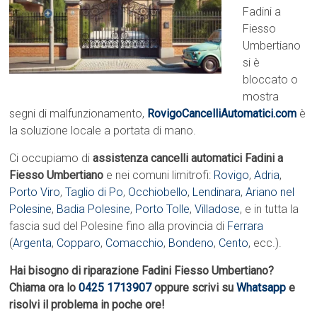
Fadini a
Fiesso
Umbertiano
si è
bloccato o
mostra
segni di malfunzionamento,
RovigoCancelliAutomatici.com
è
la soluzione locale a portata di mano.
Ci occupiamo di
assistenza cancelli automatici Fadini a
Fiesso Umbertiano
e nei comuni limitrofi:
Rovigo
,
Adria
,
Porto Viro
,
Taglio di Po
,
Occhiobello
,
Lendinara
,
Ariano nel
Polesine
,
Badia Polesine
,
Porto Tolle
,
Villadose
, e in tutta la
fascia sud del Polesine fino alla provincia di
Ferrara
(
Argenta
,
Copparo
,
Comacchio
,
Bondeno
,
Cento
, ecc.).
Hai bisogno di riparazione Fadini Fiesso Umbertiano?
Chiama ora lo
0425 1713907
oppure scrivi su
Whatsapp
e
risolvi il problema in poche ore!