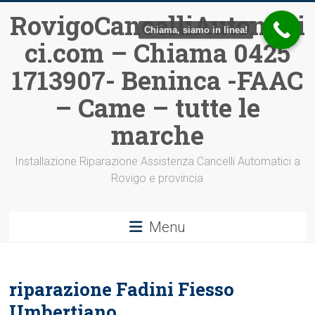
Vai
RovigoCancelliAutomati
al
Chiama, siamo in linea!
ci.com – Chiama 0425
contenuto
1713907- Beninca -FAAC
– Came – tutte le
marche
Installazione Riparazione Assistenza Cancelli Automatici a
Rovigo e provincia
Menu
riparazione Fadini Fiesso
Umbertiano