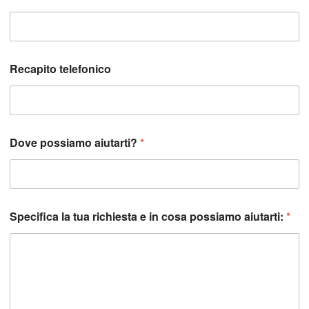
*
N
o
m
e
Recapito telefonico
Dove possiamo aiutarti?
*
Specifica la tua richiesta e in cosa possiamo aiutarti:
*